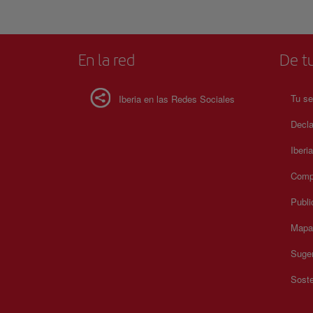
En la red
De tu
Tu se
Iberia en las Redes Sociales
Decla
Iberi
Compr
Publi
Mapa 
Suger
Soste