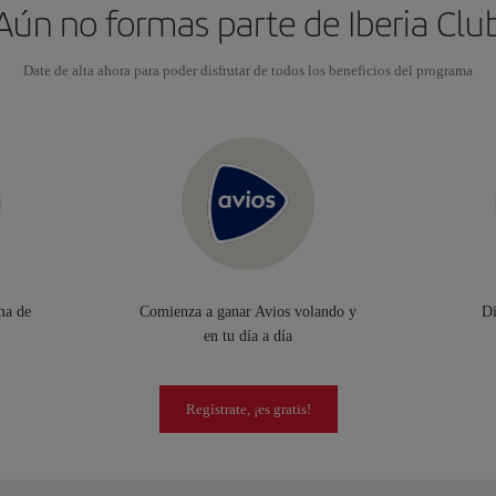
Aún no formas parte de Iberia Clu
Date de alta ahora para poder disfrutar de todos los beneficios del programa
ma de
Comienza a ganar Avios volando y
Di
en tu día a día
Regístrate, ¡es gratis!