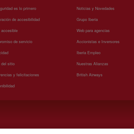
guridad es lo primero
Noticias y Novedades
ración de accesibilidad
Grupo Iberia
a accesible
Web para agencias
omiso de servicio
Accionistas e Inversores
cidad
Iberia Empleo
del sitio
Nuestras Alianzas
encias y felicitaciones
British Airways
nibilidad
).