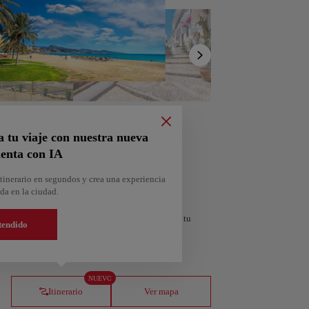
Mostrar
lista
a tu viaje con nuestra nueva
enta con IA
tinerario en segundos y crea una experiencia
da en la ciudad.
personalizado según tus intereses y la duración de tu
tendido
orra
Andorra la Vella
NUEVO
Andorra
Itinerario
Ver mapa