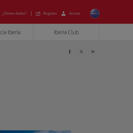
¿Tienes dudas?
Registro
Acceso
ia Iberia
Iberia Club
?