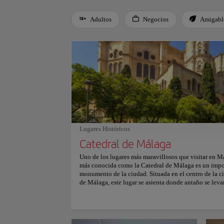
Adultos
Negocios
Amigable
Use left and right arrow keys to move between filters. Press
Lugares Históricos
Catedral de Málaga
Uno de los lugares más maravillosos que visitar en Má
más conocida como la Catedral de Málaga es un impor
monumento de la ciudad. Situada en el centro de la ci
de Málaga, este lugar se asienta donde antaño se lev
y posee un bello estilo gótico ya que comenzó a const
XVI por los Reyes Católicos y se terminó en el siglo X
pasea por sus jardines y su magnífico patio, y déjate 
de influencias renacentistas y barrocas. Para más info