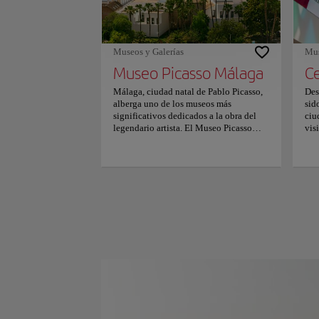
Museos y Galerías
Mus
Museo Picasso Málaga
Málaga, ciudad natal de Pablo Picasso,
Des
alberga uno de los museos más
sid
significativos dedicados a la obra del
ciu
legendario artista. El Museo Picasso
vis
alberga una impresionante colección
exp
que refleja la profunda influencia que
col
tuvo la ciudad en los primeros años del
edi
pintor. La vibrante atmósfera y los
un 
vívidos recuerdos de su época aquí
Mál
inspiraron muchos de sus temas
sig
icónicos, como bailaoras flamencas,
la 
palomas y toros, que se exhiben
fam
bellamente por todo el museo. Esta joya
Cul
cultural no es sólo un testimonio del
el 
genio de Picasso, sino también una carta
ped
de amor al propio artista. Mientras pasea
asi
por el Palacio de Buenavista, del siglo
fra
XVI, elegantemente restaurado, se
int
encontrará inmerso en el rico tapiz de la
úni