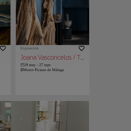
ugar
el
o de
rra
e
s
sin
 más
Exposición
,
Joana Vasconcelos / Transfiguración
29 may.
-
27 sept.
Museo Picasso de Málaga