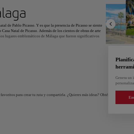
ximo destino
laga
tal de Pablo Picasso. Y es que la presencia de Picasso se siente
 Casa Natal de Picasso. Además de los cientos de obras de arte
rios lugares emblemáticos de Málaga que fueron significativos
r
Norteamérica
África
Asia
ro Romano de Málaga se construyó en el siglo I d.C., aunque no se
los pies de la fortaleza de la Alcazaba, este teatro al aire libre,
Planific
álaga y que todo el mundo debe visitar.
herrami
nte su estancia en Málaga, pruebe los espetos, unas sardinas que se
Genera un i
cal brilla por su sencillez -sólo se añade al pescado un poco de
personaliza
 acompañamiento perfecto para sus vistas de la costa malagueña.
favoritos para crear tu ruta y compartirla. ¿Quieres más ideas? Obtén un itinerario 
En
And
Almería
e
España