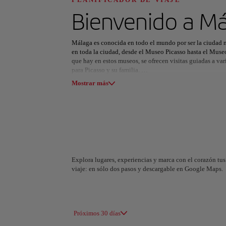
Descubre tu pró
Bienvenido a
Má
Málaga es conocida en todo el mundo por ser la ciudad na
en toda la ciudad, desde el Museo Picasso hasta el Museo
que hay en estos museos, se ofrecen visitas guiadas a va
para Picasso y su familia.
Todas las áreas
Europa
América del Su
Mostrar más
Otro gran atractivo de Malaga es que se cree que el Teat
descubrió hasta principios de la década de 1950. Situado a 
notablemente intacto, es el monumento más antiguo de M
De tanto explorar, seguro que se le abre el apetito. Dura
ensartan en un pincho y se asan a la brasa. Este manjar lo
sal, aceite de oliva y zumo de limón- y seguro que es el
Explora lugares, experiencias y marca con el corazón tus 
viaje: en sólo dos pasos y descargable en Google Maps.
A Coruña
Alicant
España
España
Próximos 30 días