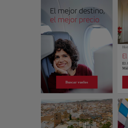
consulta su web oficial.
El mejor destino,
el mejor precio
Hot
El
El 
Mál
A l
Le 
Buscar vuelos
per