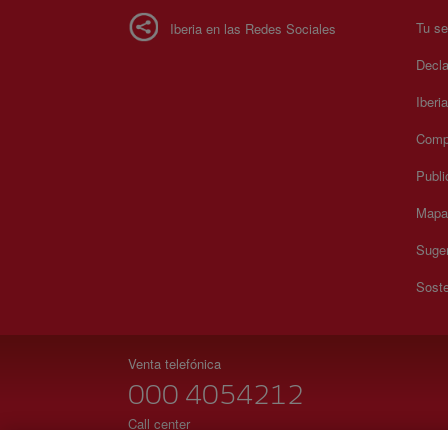
Tu se
Iberia en las Redes Sociales
Decla
Iberi
Compr
Publi
Mapa 
Suger
Soste
Venta telefónica
000 4054212
Call center
Lunes a domingo 00:00 - 24:00 horas ( español e inglés