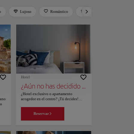
o
Lujoso
Romántico
Activo
Relax
Hotel
¿Aún no has decidido dónde alojarte?
¿Hotel exclusivo o apartamento
mano
acogedor en el centro? ¡Tú decides!
no
Echa un vistazo a nuestra página, filtra
según tus intereses y escoge el lugar que
Reservar
vo
mejor se adapte a tus necesidades.
s se