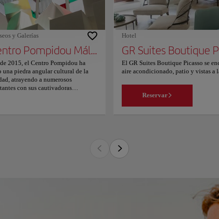
eos y Galerías
Hotel
Centro Pompidou Málaga
GR Suites Boutique P
de 2015, el Centro Pompidou ha
El GR Suites Boutique Picasso se enc
o una piedra angular cultural de la
aire acondicionado, patio y vistas a 
dad, atrayendo a numerosos
apartamento cuenta con 2 dormitorio
itantes con sus cautivadoras
lavavajillas y microondas, lavadora 
Reservar
eriencias e impresionantes
cerca del apartamento incluyen el Mu
ecciones de arte. Este impresionante
Cristal. El aeropuerto más cercano e
ficio en forma de cubo se erige como
Boutique Picasso. A las parejas les 
faro de arte moderno en el corazón de
viajes de dos personas.
aga, enriqueciendo
nificativamente el paisaje cultural de
ciudad. Como sede española del
oso Centro Nacional de Arte y
tura Georges Pompidou de Francia,
centro cuenta con un impresionante
igrí. Su inauguración, a la que
stieron autoridades españolas y
ncesas, subrayó su importancia
ernacional y creó un puente cultural
co entre ambas naciones. Los