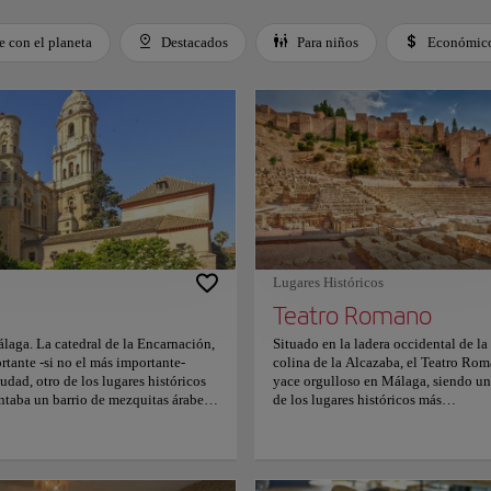
 con el planeta
Destacados
Para niños
Económic
 Space or Enter to toggle a filter. Press Tab to leave the filter bar.
Lugares Históricos
Teatro Romano
laga. La catedral de la Encarnación,
Situado en la ladera occidental de la
tante -si no el más importante-
colina de la Alcazaba, el Teatro Ro
udad, otro de los lugares históricos
yace orgulloso en Málaga, siendo u
antaba un barrio de mezquitas árabes
de los lugares históricos más
ruirse en la primera mitad del siglo
importantes del lugar. Este sitio estu
VIII. Ven y piérdete en su belleza,
oculto bajo tierra hasta que fue
seducir por su impresionante interior
descubierto en 1951 y desde entonce
rmación sobre horarios y precios,
ha convertido en un lugar de visita