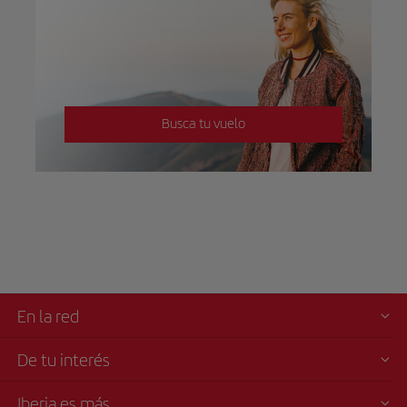
Busca tu vuelo
En la red
De tu interés
Iberia es más