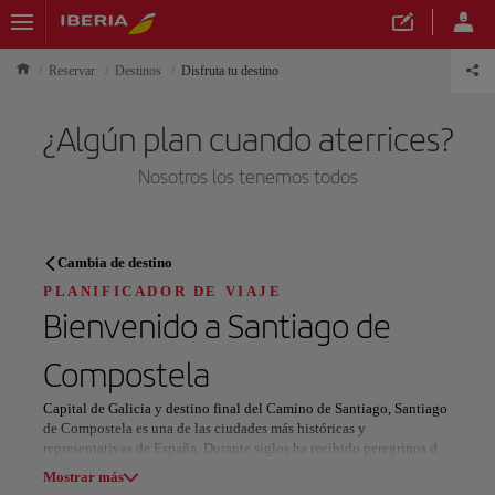
Reservar
Destinos
Disfruta tu destino
¿Algún plan cuando aterrices?
Nosotros los tenemos todos
PLANIFICADOR DE VIAJE
Cambia de destino
Descubre tu próximo destino
PLANIFICADOR DE VIAJE
Bienvenido a
Santiago de
Compostela
Capital de Galicia y destino final del Camino de Santiago, Santiago
Nuestros destinos
Mostrar lista
de Compostela es una de las ciudades más históricas y
representativas de España. Durante siglos ha recibido peregrinos de
distintas partes del mundo, algo que ha marcado su identidad y su
Mostrar más
Todas las áreas
Europa
América del Sur
Norteaméri
forma de vida.