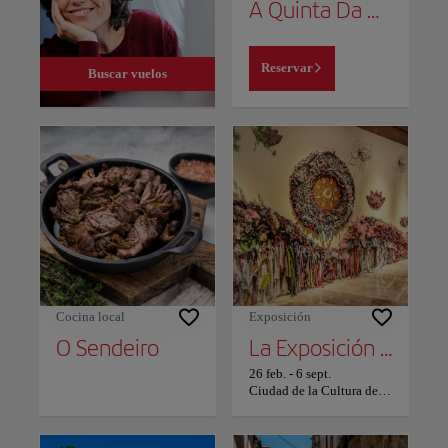
A Quinta Da Auga Hotel Spa Relais & Chateaux
Reservar
Buscar vuelos
Cocina local
Exposición
O Sendeiro
La Exposición 'Las estaciones del año en el arte gallego de los siglos XX y XXI' en Santiago
26 feb.
-
6 sept.
Ciudad de la Cultura de Galicia