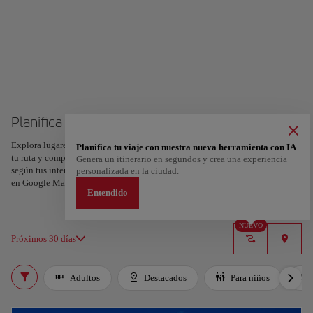
Planifica tu viaje a Budapest
Explora lugares, experiencias y marca con el corazón tus favoritos para crear
Planifica tu viaje con nuestra nueva herramienta con IA
tu ruta y compartirla. ¿Quieres más ideas? Obtén un itinerario personalizado
Genera un itinerario en segundos y crea una experiencia
según tus intereses y la duración de tu viaje: en sólo dos pasos y descargable
personalizada en la ciudad.
en Google Maps.
Entendido
NUEVO
Próximos 30 días
Adultos
Destacados
Para niños