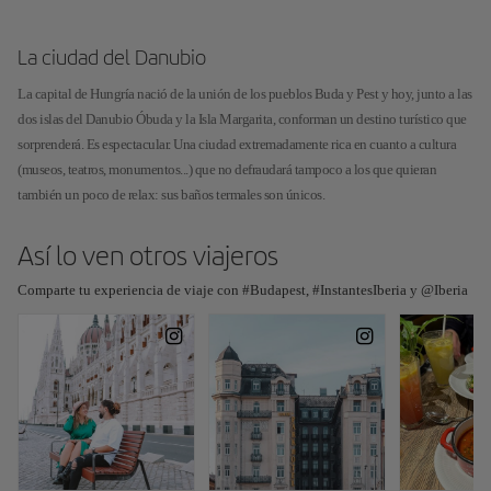
La ciudad del Danubio
La capital de Hungría nació de la unión de los pueblos Buda y Pest y hoy, junto a las
dos islas del Danubio Óbuda y la Isla Margarita, conforman un destino turístico que
sorprenderá. Es espectacular. Una ciudad extremadamente rica en cuanto a cultura
(museos, teatros, monumentos...) que no defraudará tampoco a los que quieran
también un poco de relax: sus baños termales son únicos.
Así lo ven otros viajeros
Comparte tu experiencia de viaje con #Budapest, #InstantesIberia y @Iberia