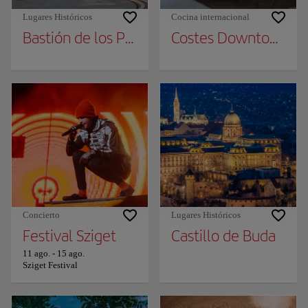
Lugares Históricos
Cocina internacional
Bastión de los Pescadores
Costes Downtown
Concierto
Lugares Históricos
Festival Sziget
Castillo de Buda
11 ago.
-
15 ago.
Sziget Festival