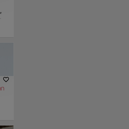
se
s del
, esta
 forma
r la
tarde
el
,
 las
nlace
Guardar
e unas
la de
a
 en el
bre
an
ral