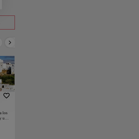
a
Activo
Relax
Cultura
Gastronomía
a los
 y una
rece