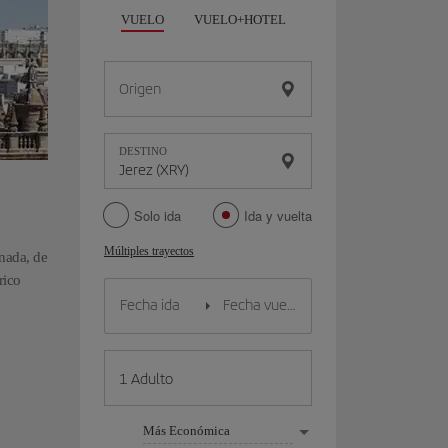
VUELO
VUELO+HOTEL
VUELO+COCHE
Origen
DESTINO
Solo ida
Ida y vuelta
Múltiples trayectos
anada, de
rico
Más Económica