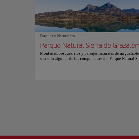
convertido a Alevante en un referente gastronómico donde 
experiencia culinaria inolvidable. Una parada obligada par
Enclavado en la pr
cualquier aficionado a la alta cocina o gourmet. Para obten
Este singular munic
información sobre reservas y precios, consulte su sitio web 
integran a la perfec
Por favor, tenga en cuenta que se trata de un restaurante d
y la disponibilidad puede cambiar fuera de temporada.
El casco urbano es
Parques y Naturaleza
cuevas naturales fo
sirven ahora de viv
Parque Natural Sierra de Grazale
Mostrar más
Montañas, bosques, ríos y paisajes naturales de inigualable
Setenil de las Bode
son solo algunos de los componentes del Parque Natural Si
estancia inolvidable
Grazalema, declarado Reserva de la Biosfera por la Unesco
impresionante ento
El Parque tiene una superficie de 53.411 hectáreas y está 
diferentes sierras que presentan un relieve muy abrupto, co
profundos valles, desfiladeros y cañones que cortan el pais
variedad de flora y fauna es increíble. Pero el Parque Natura
de Grazalema no solo es naturaleza, sino también cultura e 
En su territorio se encuentran pueblos que conservan un ri
patrimonio arquitectónico, artístico y etnográfico. Podrás v
castillos medievales, iglesias barrocas, ermitas románicas o
arqueológicos. El Parque Natural Sierra de Grazalema es un
ideal para los amantes de la naturaleza y la cultura. Podrás 
numerosas actividades al aire libre, como senderismo, cicl
escalada o kayak. También podrás relajarte y disfrutar de la
tranquilidad y la belleza de sus paisajes. Y por supuesto, p
aprender y admirar la historia y el arte de sus pueblos. Para