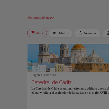
Próximos 30 días
Filtros
Adultos
Negocios
Lugares Históricos
Catedral de Cádiz
La Catedral de Cádiz es un impresionante edificio que se e
el mar y refleja el esplendor de la ciudad en el siglo XVIII.
dorada es uno de los símbolos más reconocibles de la ciuda
puede ver desde lejos, brillando a la luz del sol. La catedral
episcopal de la Diócesis de Cádiz y fue construida entre 1