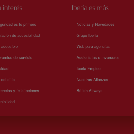
oficial.
 interés
Iberia es más
guridad es lo primero
Noticias y Novedades
ración de accesibilidad
Grupo Iberia
a accesible
Web para agencias
omiso de servicio
Accionistas e Inversores
cidad
Iberia Empleo
del sitio
Nuestras Alianzas
encias y felicitaciones
British Airways
nibilidad