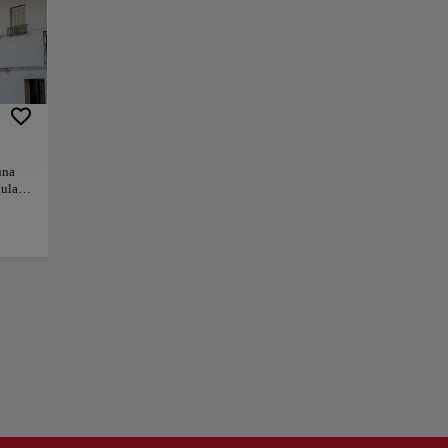
os Pueblos Blancos.
onde las casas se
nte adaptadas a
s de profundidad,
almente única.
una
a. Para una
gular
l y en el
en un
+
mente
didad,
−
ndo a
eza,
na de
ocal y