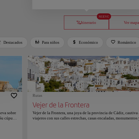
NUEVO
Itinerario
Ver map
Destacados
Para niños
Económico
Romántico
Rutas
Vejer de la Frontera
leva sobre
Vejer de la Frontera, una joya de la provincia de Cádiz, cautiva 
 Su cúpula
viajeros con sus calles estrechas, casas encaladas, monumentos
d y se
gastronomía deliciosa. Encaramado en lo alto de una colina, of
 es la sede
impresionantes vistas de la costa y el campo circundante. Los
722 y
orígenes de la ciudad se remontan a la época fenicia. Aquí han