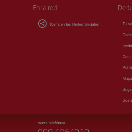
información sobre horarios y precios, consulta su sitio web 
En la red
De tu
Tu se
Iberia en las Redes Sociales
Decla
Iberi
Compr
Publi
Mapa 
Suger
Soste
Venta telefónica
000 4054212