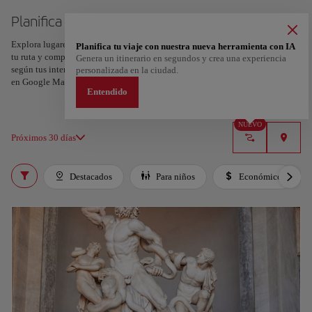
Planifica tu viaje a Nápoles
Explora lugares, experiencias y marca con el corazón tus favoritos para crear
Planifica tu viaje con nuestra nueva herramienta con IA
tu ruta y compartirla. ¿Quieres más ideas? Obtén un itinerario personalizado
Genera un itinerario en segundos y crea una experiencia
según tus intereses y la duración de tu viaje: en sólo dos pasos y descargable
personalizada en la ciudad.
en Google Maps.
Entendido
NUEVO
Próximos 30 días
Destacados
Para niños
Económico