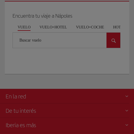
Encuentra tu viaje a Nápoles
VUELO
VUELO+HOTEL
VUELO+COCHE
HOTEL
Buscar vuelo
En la red
De tu interés
Iberia es más