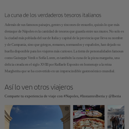
La cuna de los verdaderos tesoros italianos
Además de sus famosos paisajes, gentes y rincones de ensueño, quizás lo que más
destaque de Nápoles es la cantidad de tesoros que guarda entre sus muros. No solo es
la ciudad más poblada del sur de Italia y capital de la provincia que lleva su nombre
y de Campania, sino que griegos, romanos, normandos y españoles, han dejado su
huella disponible para los viajeros más curiosos. La tierra de personalidades famosas
como Guiseppe Verdi o Sofía Loren, es también la cuna de la pizza margarita, una
delicia creada en el siglo XVIII por Raffaele Esposito en homenaje a la reina
Margherita que se ha convertido en un imprescindible gastronómico mundial.
Así lo ven otros viajeros
Comparte tu experiencia de viaje con #Napoles, #InstantesIberia y @Iberia