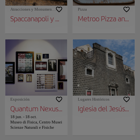
Atracciones y Monumentos
Pizza
Spaccanapoli y Via dei Tribunali
Metroo Pizza 
Exposición
Lugares Históricos
Quantum Nexus, la exposición de la asocia
Iglesia del Jesús Nu
18 jun.
-
18 oct.
Museo di Fisica, Centro Musei
Scienze Naturali e Fisiche