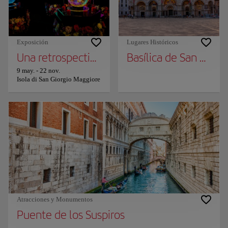
Exposición
Lugares Históricos
Una retrospectiva de Barry X Ball en la Basí
Basílica de San Marc
9 may.
-
22 nov.
Isola di San Giorgio Maggiore
Atracciones y Monumentos
Puente de los Suspiros