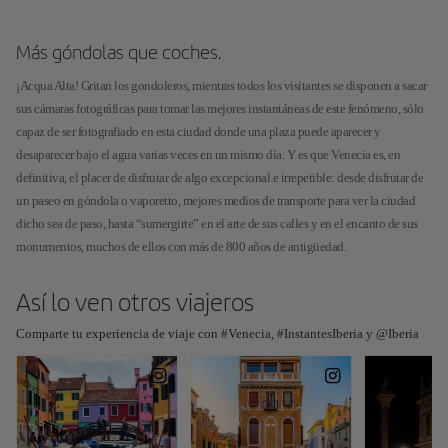
Más góndolas que coches.
¡Acqua Alta! Gritan los gondoleros, mientras todos los visitantes se disponen a sacar
sus cámaras fotográficas para tomar las mejores instantáneas de este fenómeno, sólo
capaz de ser fotografiado en esta ciudad donde una plaza puede aparecer y
desaparecer bajo el agua varias veces en un mismo día. Y es que Venecia es, en
definitiva, el placer de disfrutar de algo excepcional e irrepetible: desde disfrutar de
un paseo en góndola o vaporetto, mejores medios de transporte para ver la ciudad
dicho sea de paso, hasta “sumergirte” en el arte de sus calles y en el encanto de sus
monumentos, muchos de ellos con más de 800 años de antigüedad.
Así lo ven otros viajeros
Comparte tu experiencia de viaje con #Venecia, #InstantesIberia y @Iberia