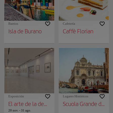
Barrios
Cafetería
Isla de Burano
Caffè Florian
Exposición
Lugares Históricos
El arte de la democracia: M9 dedica una gra
Scuola Grande di Sa
20 nov.
-
31 ago.