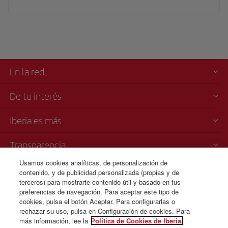
En la red
De tu interés
Iberia es más
Transparencia
Usamos cookies analíticas, de personalización de
Venta telefónica
contenido, y de publicidad personalizada (propias y de
000 4054212
terceros) para mostrarte contenido útil y basado en tus
preferencias de navegación. Para aceptar este tipo de
Call center
cookies, pulsa el botón Aceptar. Para configurarlas o
Lunes a domingo 00:00 - 24:00 horas ( español e inglés).
rechazar su uso, pulsa en Configuración de cookies. Para
más información, lee la
Política de Cookies de Iberia.