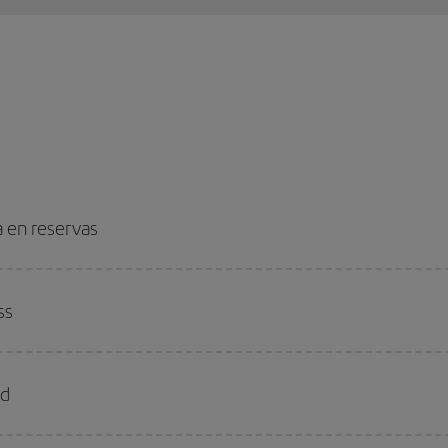
a en reservas
ss
ld