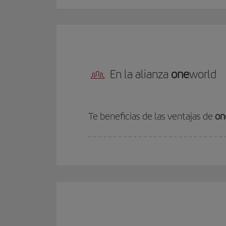
En la alianza
one
world
Te beneficias de las ventajas de
on