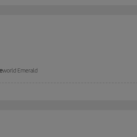
e
world Emerald