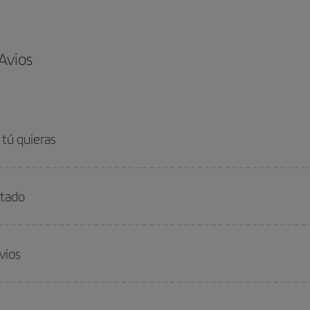
 Avios
 tú quieras
stado
vios