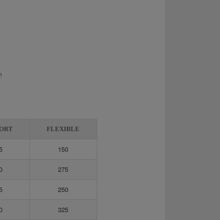
!
ORT
FLEXIBLE
5
150
0
275
5
250
0
325