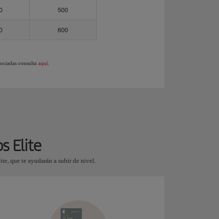
0
500
0
600
sociadas consulta
aquí
.
s Elite
e, que te ayudarán a subir de nivel.