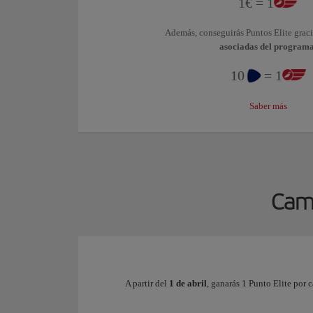
1€ = 1
Además, conseguirás Puntos Elite graci
asociadas del programa
10
= 1
Saber más
Camb
A partir del
1 de abril
, ganarás 1 Punto Elite por 