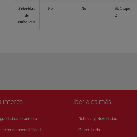
Prioridad
No
No
Si, Grupo
de
2
embarque
 interés
Iberia es más
guridad es lo primero
Noticias y Novedades
ración de accesibilidad
Grupo Iberia