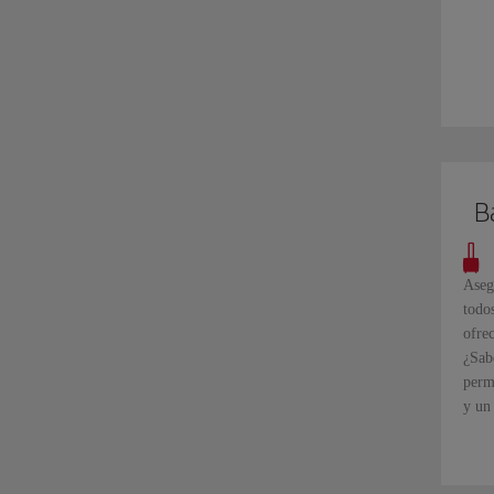
B
Aseg
todo
ofre
¿Sabe
perm
y un