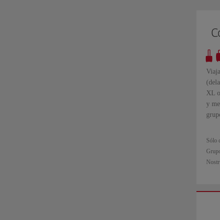
C
Viaj
(dela
XL o
y me
grupo
Sólo d
Grupo 
Nostr