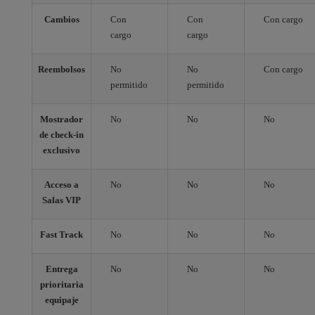
Cambios
Con
Con
Con cargo
cargo
cargo
Reembolsos
No
No
Con cargo
permitido
permitido
Mostrador
No
No
No
de check-in
exclusivo
Acceso a
No
No
No
Salas VIP
Fast Track
No
No
No
Entrega
No
No
No
prioritaria
equipaje