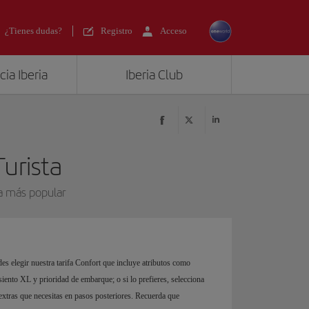
¿Tienes dudas?
Registro
Acceso
ia Iberia
Iberia Club
Turista
na más popular
es elegir nuestra tarifa Confort que incluye atributos como
siento XL y prioridad de embarque; o si lo prefieres, selecciona
 extras que necesitas en pasos posteriores. Recuerda que