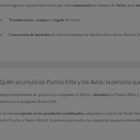
xisten algunas operaciones en las que solo
aumentará
tu número de
Avios
, pero
n
Transferencia
,
compra
y
regalo
de Avios.
Conversión de monedas
de otros programas de fidelización a Avios Iberia Cl
Avios de
paquete de bienvenida
(por ejemplo, al suscribir una nueva tarjeta de
Avios
promocionales
conseguidos con los Bonus de Iberia Club.
Avios
obtenidos como premio
en competiciones o sorteos (por ganar, o por pa
Quién acumula los Puntos Elite y los Avios: la persona qu
Avios de
cortesía
como compensación por alguna incidencia.
ndependientemente de quién haya comprado el billete,
obtendrá
los Puntos Elite y
ertenezca al programa Iberia Club.
Avios obtenidos
a través de vuelos
(como ganar Puntos Elite en vuelos direct
e da una
excepción en los productos combinados
, adquiridos a través de Iberia 
uelo+Coche o Vuelo+Hotel): la persona que realice la compra del paquete obtendrá l
ompra (1 Punto Elite por cada 10 Avios obtenidos). Estos Puntos Elite solo van aso
ecuerda que la obtención de Puntos Elite por la compra de billetes y servicios adici
os Puntos Elite y los Avios asociados al vuelo los acumulará cada pasajero de mane
rograma tienen su propia normativa. La política de obtención de Puntos Elite por A