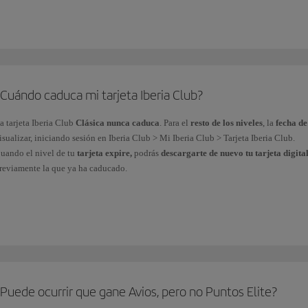
Por
euro gastado en vuelos
del Grupo Iberia* y aerolíneas asociadas al program
en vuelos
.
Por las
compras efectuadas con las tarjetas de crédito
de nuestros partners fina
financieros
.
Cuándo caduca mi tarjeta Iberia Club?
En tu día a día, a través de más de
90 marcas asociadas
al programa.
a tarjeta
Iberia Club
Clásica nunca caduca
. Para el
resto de los niveles
, la
fecha d
isualizar, iniciando sesión en Iberia Club > Mi Iberia Club > Tarjeta Iberia Club.
uedes consultar tus Puntos Elite acumulados desde tu área privada Mi Iberia Club >
uando el nivel de tu
tarjeta expire,
podrás
descargarte de nuevo tu tarjeta digita
os Puntos Elite
no se pueden comprar, regalar o transferir
y
no
se obtienen al ad
reviamente la que ya ha caducado.
 El Grupo Iberia está formado por Iberia, Iberia Regional/Air Nostrum e Iberia Expre
omo parte de nuestro objetivo para alcanzar la neutralidad climática,
todas nuestra
el plástico y la puedes obtener inmediatamente en tu dispositivo móvil.
Puede ocurrir que gane Avios, pero no Puntos Elite?