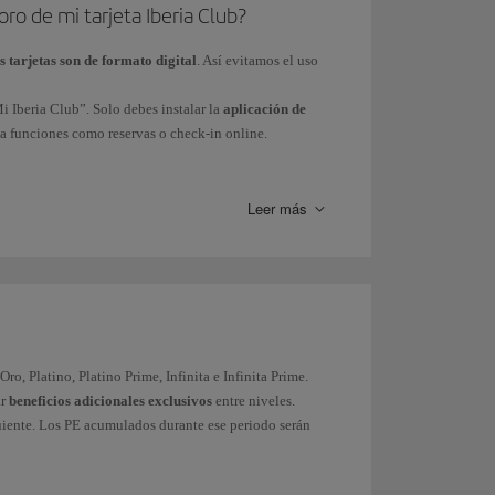
ro de mi tarjeta Iberia Club?
s tarjetas son de formato digital
. Así evitamos el uso
i Iberia Club”. Solo debes instalar la
aplicación de
n a funciones como reservas o check-in online.
n contactar con nuestro Servicio de Atención de Iberia
Leer más
Oro, Platino, Platino Prime, Infinita e Infinita Prime.
ar
beneficios adicionales exclusivos
entre niveles.
guiente. Los PE acumulados durante ese periodo serán