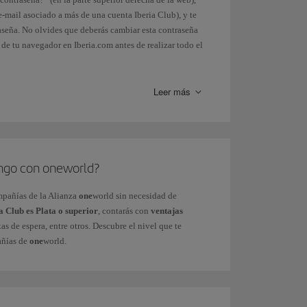
e-mail asociado a más de una cuenta Iberia Club), y te
raseña. No olvides que deberás cambiar esta contraseña
 de tu navegador en Iberia.com antes de realizar todo el
iona el mismo sistema al introducirlo. Recuerda que
Leer más
l menú Mi Perfil > Configuración de tu cuenta >
ormulario
.
tengo con oneworld?
d.
mpañías de la Alianza
one
world sin necesidad de
a Club es Plata o superior
, contarás con
ventajas
tas de espera, entre otros. Descubre el nivel que te
añías de
one
world.