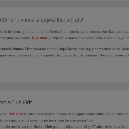
Cómo funciona la tarjeta Iberia Club?
btén de forma gratuita tu tarjeta Iberia Club, con la que de forma sencilla,
acumular
ompañías asociadas.
Regístrate
y empieza a obtener Avios en todos tus vuelos, y ta
cumula
Puntos Elite
volando con el Grupo Iberia, Vueling y compañías de la Alia
uperiores
de Iberia Club para poder disfrutarás de más ventajas y beneficios muy e
Clásica
Plata
Oro
Platino
beria Club Kids
Platino Prime
Infinita
beria Club Kids
te ofrece una tarjeta personalizada
para niños entre 2 y 11 años
, c
fertas especiales de nuestros partners para los más pequeños.
Infinita Prime
ara obtener la
tarjeta Iberia Club
para tus hijos entre
12 y 17 años
, deberás rellen