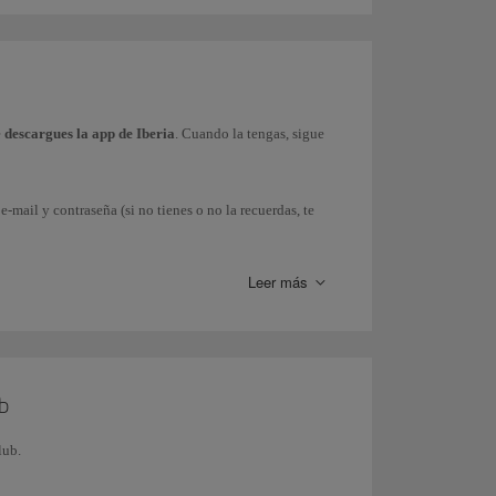
e
descargues la app de Iberia
. Cuando la tengas, sigue
e-mail y contraseña (si no tienes o no la recuerdas, te
Leer más
ha).
da
a tu Smartphone. Ten en cuenta que para
Android
es
ub
alada), de manera que puedas mostrar la tarjeta ante
lub.
 accediendo a tu perfil desde nuestra app.