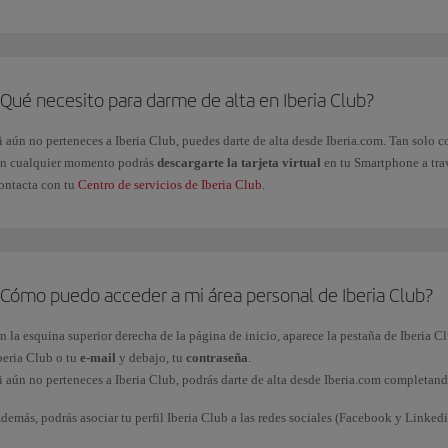
ravés de las marcas asociadas al programa.
Qué necesito para darme de alta en Iberia Club?
i aún no perteneces a Iberia Club, puedes darte de alta desde Iberia.com. Tan solo
n cualquier momento podrás
descargarte la tarjeta virtual
en tu Smartphone a trav
ontacta con tu
Centro de servicios de Iberia Club
.
¿Cómo puedo acceder a mi área personal de Iberia Club?
n la esquina superior derecha de la página de inicio, aparece la pestaña de Iberia Cl
beria Club o tu
e-mail
y debajo, tu
contraseña
.
i aún no perteneces a Iberia Club, podrás darte de alta desde Iberia.com completan
demás, podrás asociar tu perfil Iberia Club a las redes sociales (Facebook y Linked