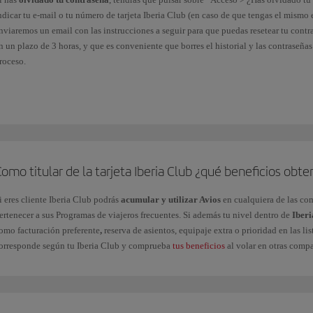
ndicar tu e-mail o tu número de tarjeta Iberia Club (en caso de que tengas el mismo 
nviaremos un email con las instrucciones a seguir para que puedas resetear tu cont
n un plazo de 3 horas, y que es conveniente que borres el historial y las contraseñas
roceso.
n el caso de
Contraseña caducada
, deberás seguir las indicaciones que te proporc
eberás elegir una contraseña diferente. Puedes cambiarla por la que desees desde e
eguridad e inicio de sesión.
i se ha producido un
bloqueo de tu cuenta
, contacta con nosotros a través de este
f
omo titular de la tarjeta Iberia Club ¿qué beneficios ob
a tarjeta Iberia Club no requiere reactivación, ni siquiera en periodos de inactivida
i eres cliente Iberia Club podrás
acumular y utilizar Avios
en cualquiera de las co
ertenecer a sus Programas de viajeros frecuentes. Si además tu nivel dentro de
Iberi
omo facturación preferente
,
reserva de asientos, equipaje extra o prioridad en las lis
orresponde según tu Iberia Club y comprueba
tus beneficios
al volar en otras comp