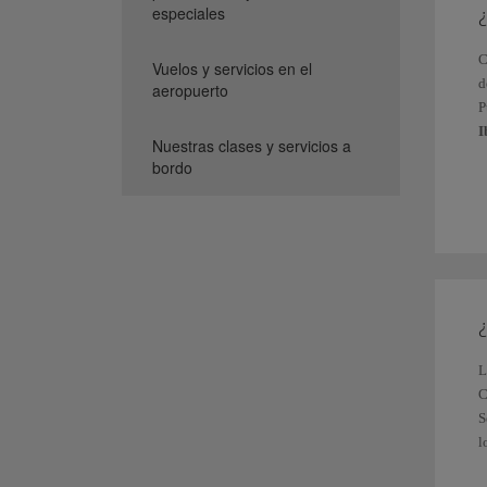
especiales
¿
C
Vuelos y servicios en el
d
aeropuerto
P
I
Nuestras clases y servicios a
bordo
N
C
¿
L
C
S
l
O