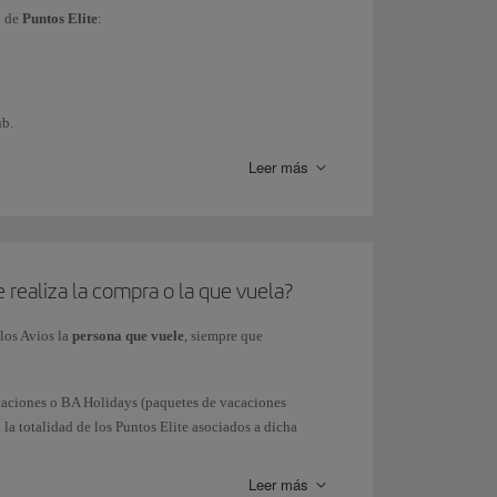
o
de
Puntos Elite
:
ub.
Leer más
 crédito).
rticipar).
e realiza la compra o la que vuela?
 los Avios la
persona que vuele
, siempre que
amente por la mecánica de gasto).
Vacaciones o BA Holidays (paquetes de vacaciones
a totalidad de los Puntos Elite asociados a dicha
ciados a la compra del paquete vacacional.
onales de Iberia o de las aerolíneas asociadas al
ra individual.
Leer más
vios ganados solo aplica a las compras realizadas a