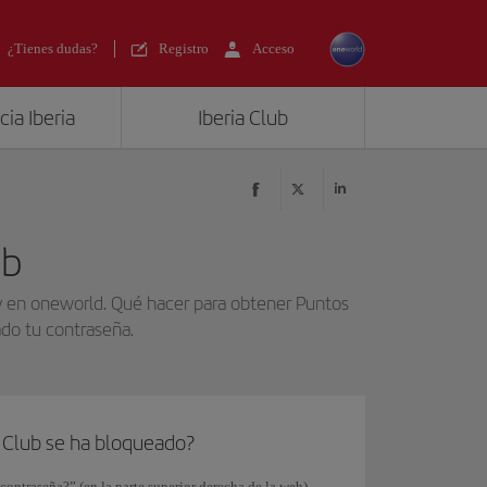
¿Tienes dudas?
Registro
Acceso
ia Iberia
Iberia Club
ub
b y en oneworld. Qué hacer para obtener Puntos
dado tu contraseña.
a Club se ha bloqueado?
contraseña?” (en la parte superior derecha de la web),