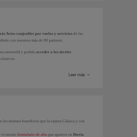
ás Avios canjeables por vuelos y servicios
de las
mbién con nuestros más de 90 partners.
nza oneworld y podrás
acceder a los niveles
xclusivos:
Leer más
on los mismos beneficios que la tarjeta Clásica y con
ar el mismo
formulario de alta
que aparece en
Iberia