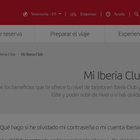
Venezuela - ES
Empresas
Ayuda
r reserva
Preparar el viaje
Experienc
Iberia Club
Mi Iberia Club
Mi Iberia Cl
s los beneficios que te ofrece tu nivel de tarjeta en Iberia Clu
Elite y poder subir de nivel o si has olvi
¿Qué hago si he olvidado mi contraseña o mi cuenta Iberi
i has
olvidado tu contraseña
, tendrás que pulsar sobre “Acceso > ¿Has olvidado tu 