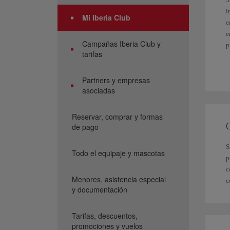
i
Mi Iberia Club
e
e
Campañas Iberia Club y
p
tarifas
E
d
Partners y empresas
S
asociadas
S
Reservar, comprar y formas
C
de pago
L
S
Todo el equipaje y mascotas
p
c
Menores, asistencia especial
c
y documentación
Tarifas, descuentos,
promociones y vuelos