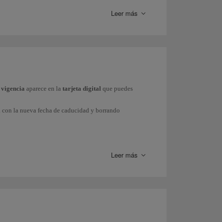
Leer más
a. Mas información sobre la
obtención de Puntos Elite
ncieros. Mas información sobre nuestros
partners
e vigencia
aparece en la
tarjeta digital
que puedes
 Avios.
l
con la nueva fecha de caducidad y borrando
quirir
billetes con Avios
.
ss).
s tarjetas son de formato digital.
Así evitamos el uso
Leer más