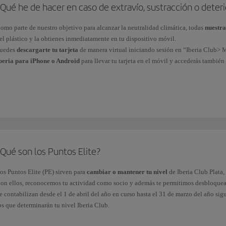
Qué he de hacer en caso de extravío, sustracción o deterio
omo parte de nuestro objetivo para alcanzar la neutralidad climática, todas
nuestra
el plástico y la obtienes inmediatamente en tu dispositivo móvil.
uedes
descargarte tu tarjeta
de manera virtual iniciando sesión en “Iberia Club> M
beria para iPhone o Android
para llevar tu tarjeta en el móvil y accederás tambié
uestros clientes Iberia Club Platino, Platino Prime, Infinita o Infinita Prime puede
lub.
Qué son los Puntos Elite?
os Puntos Elite (PE) sirven para
cambiar o mantener tu nivel
de Iberia Club Plata, 
on ellos, reconocemos tu actividad como socio y además te permitimos desbloque
e contabilizan desde el 1 de abril del año en curso hasta el 31 de marzo del año si
os que determinarán tu nivel Iberia Club.
btendrás Puntos Elite de las formas siguientes: