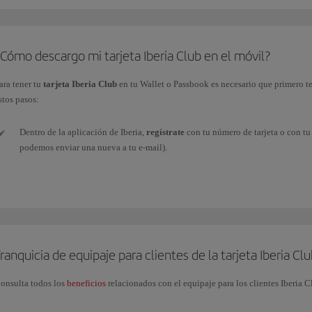
Cómo descargo mi tarjeta Iberia Club en el móvil?
ara tener tu
tarjeta Iberia Club
en tu Wallet o Passbook es necesario que primero t
stos pasos:
Dentro de la aplicación de Iberia,
regístrate
con tu número de tarjeta o con tu 
podemos enviar una nueva a tu e-mail).
Una vez identificado, debes
acceder
a Mi Iberia Club (esquina superior derec
Accede
a
Descargar tarjeta
, justo debajo de la imagen, y así
quedará añadi
necesario tener instalado una
aplicación
que
almacene
archivos pkpass.
ranquicia de equipaje para clientes de la tarjeta Iberia Cl
Ya podemos
salir de la app
de Iberia y
acceder a
la app de
Wallet
(o app inst
cualquier partner que pueda leer el código QR.
onsulta todos los
beneficios
relacionados con el equipaje para los clientes Iberia C
Si
cambia tu nivel Iberia Club
, deberás volver a descargarte tu nueva tarjeta