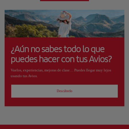
¿Aún no sabes todo lo que
puedes hacer con tus Avios?
Vuelos, experiencias, mejoras de clase… Puedes llegar muy lejos
usando tus Avios.
Descúbrelo