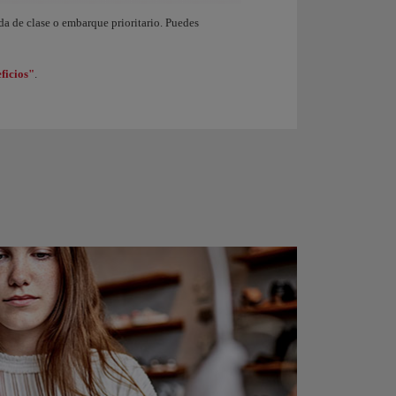
endo de nivel en el programa Iberia Club. Al ganar 1.250 Puntos Elite obtienes de 
ida de clase o embarque prioritario. Puedes
ficios"
.