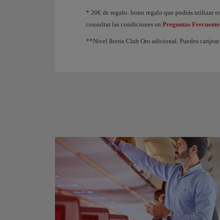
Animación de un avión que muestra que, a medida q
* 20€ de regalo: bono regalo que podrás utilizar en
consultar las condiciones en
Preguntas Frecuente
**Nivel Iberia Club Oro adicional. Puedes canjear 