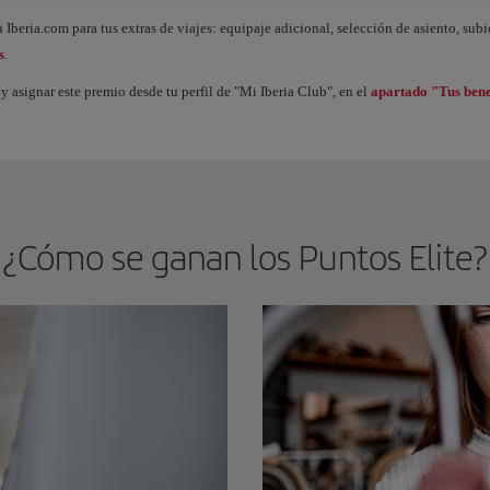
ue acumulas Puntos Elite, desbloqueas beneficios llamados Premios Elite y vas subi
 Iberia.com para tus extras de viajes: equipaje adicional, selección de asiento, sub
s
.
y asignar este premio desde tu perfil de "Mi Iberia Club", en el
apartado "Tus bene
¿Cómo se ganan los Puntos Elite?