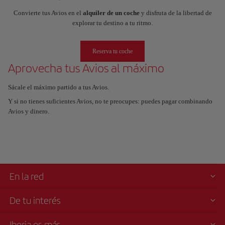
Convierte tus Avios en el
alquiler de un coche
y disfruta de la libertad de
explorar tu destino a tu ritmo.
Reserva tu coche
Aprovecha tus Avios al máximo
Sácale el máximo partido a tus Avios.
Y si no tienes suficientes Avios, no te preocupes: puedes pagar combinando
Avios y dinero.
En la red
De tu interés
Iberia es más