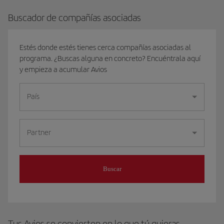
Buscador de compañías asociadas
Estés donde estés tienes cerca compañías asociadas al
programa. ¿Buscas alguna en concreto? Encuéntrala aquí
y empieza a acumular Avios
País
Partner
Buscar
Tus Avios se convierten en lo que tú quieras