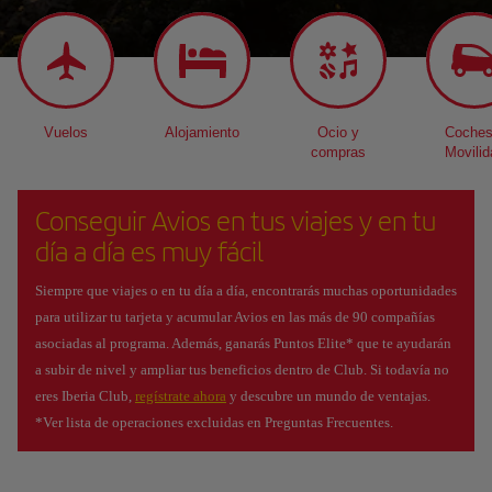
Vuelos
Alojamiento
Ocio y
Coches
compras
Movilid
Conseguir Avios en tus viajes y en tu
día a día es muy fácil
Siempre que viajes o en tu día a día, encontrarás muchas oportunidades
para utilizar tu tarjeta y acumular Avios en las más de 90 compañías
asociadas al programa. Además, ganarás Puntos Elite* que te ayudarán
a subir de nivel y ampliar tus beneficios dentro de Club. Si todavía no
eres Iberia Club,
regístrate ahora
y descubre un mundo de ventajas.
*Ver lista de operaciones excluidas en Preguntas Frecuentes.