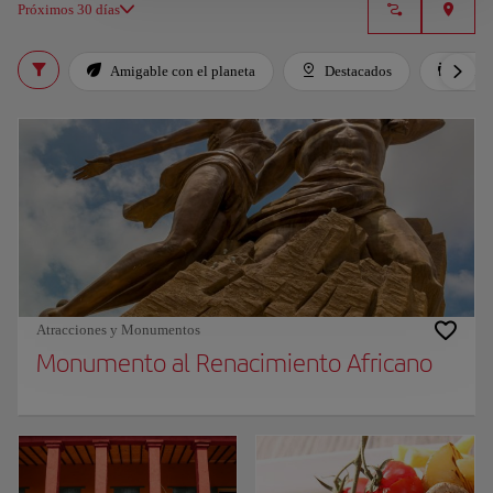
Próximos 30 días
Amigable con el planeta
Destacados
Para 
Atracciones y Monumentos
Monumento al Renacimiento Africano