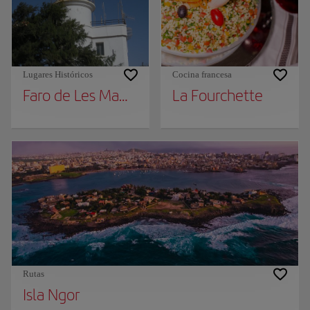
Lugares Históricos
Cocina francesa
Faro de Les Mamelles
La Fourchette
Rutas
Isla Ngor