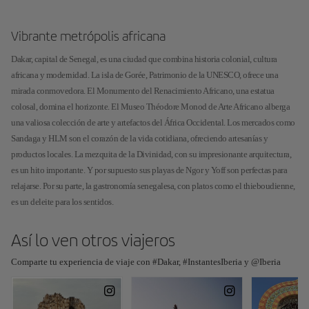
Vibrante metrópolis africana
Dakar, capital de Senegal, es una ciudad que combina historia colonial, cultura
africana y modernidad. La isla de Gorée, Patrimonio de la UNESCO, ofrece una
mirada conmovedora. El Monumento del Renacimiento Africano, una estatua
colosal, domina el horizonte. El Museo Théodore Monod de Arte Africano alberga
una valiosa colección de arte y artefactos del África Occidental. Los mercados como
Sandaga y HLM son el corazón de la vida cotidiana, ofreciendo artesanías y
productos locales. La mezquita de la Divinidad, con su impresionante arquitectura,
es un hito importante. Y por supuesto sus playas de Ngor y Yoff son perfectas para
relajarse. Por su parte, la gastronomía senegalesa, con platos como el thieboudienne,
es un deleite para los sentidos.
Así lo ven otros viajeros
Comparte tu experiencia de viaje con #Dakar, #InstantesIberia y @Iberia