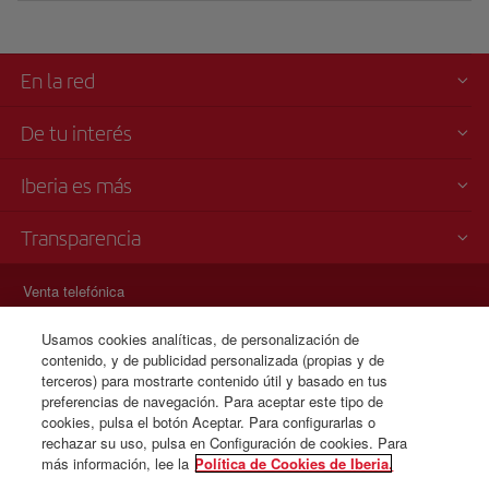
En la red
De tu interés
Iberia es más
Transparencia
Venta telefónica
+58 0 212 335 74 51
Usamos cookies analíticas, de personalización de
Lunes a domingo 00:00 - 24:00 horas ( español e inglés).
contenido, y de publicidad personalizada (propias y de
Línea gratuita
terceros) para mostrarte contenido útil y basado en tus
+58 800 364 56 45
preferencias de navegación. Para aceptar este tipo de
cookies, pulsa el botón Aceptar. Para configurarlas o
Lunes a domingo 00:00 - 24:00 horas ( español e inglés).
rechazar su uso, pulsa en Configuración de cookies. Para
más información, lee la
Política de Cookies de Iberia.