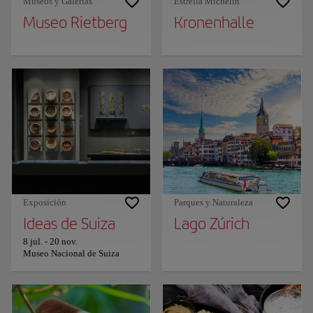
Museos y Galerías
Estrella Michelin
Museo Rietberg
Kronenhalle
Exposición
Parques y Naturaleza
Ideas de Suiza
Lago Zúrich
8 jul.
-
20 nov.
Museo Nacional de Suiza