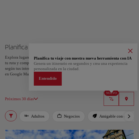
Planifica tu viaje a Zúrich
Explora lugares, experiencias y marca con el corazón tus favoritos para crear
Planifica tu viaje con nuestra nueva herramienta con IA
tu ruta y compartirla. ¿Quieres más ideas? Obtén un itinerario personalizado
Genera un itinerario en segundos y crea una experiencia
según tus intereses y la duración de tu viaje: en sólo dos pasos y descargable
personalizada en la ciudad.
en Google Maps.
Entendido
NUEVO
Próximos 30 días
Adultos
Negocios
Amigable con el planet