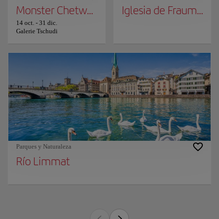
Monster Chetwynd "Zardoz"
Iglesia de Fraumünst
14 oct.
-
31 dic.
Galerie Tschudi
Parques y Naturaleza
Río Limmat