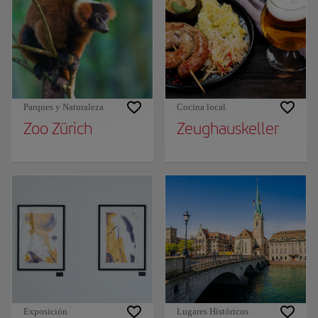
Parques y Naturaleza
Cocina local
Zoo Zürich
Zeughauskeller
Exposición
Lugares Históricos