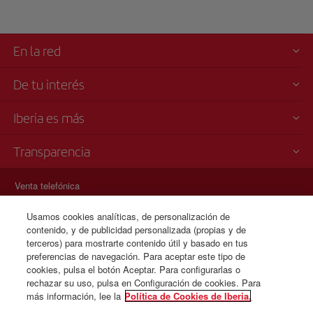
En la red
De tu interés
Iberia es más
Transparencia
Venta telefónica
+58 0 212 335 74 51
Usamos cookies analíticas, de personalización de
Lunes a domingo 00:00 - 24:00 horas ( español e inglés).
contenido, y de publicidad personalizada (propias y de
Línea gratuita
terceros) para mostrarte contenido útil y basado en tus
+58 800 364 56 45
preferencias de navegación. Para aceptar este tipo de
cookies, pulsa el botón Aceptar. Para configurarlas o
Lunes a domingo 00:00 - 24:00 horas ( español e inglés).
rechazar su uso, pulsa en Configuración de cookies. Para
más información, lee la
Política de Cookies de Iberia.