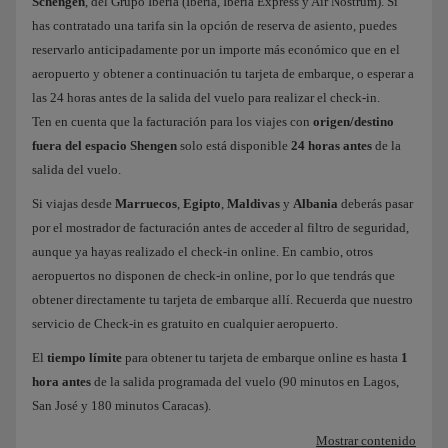
Schengen
, del Grupo Iberia (Iberia, Iberia Express y Air Nostrum). Si
has contratado una tarifa sin la opción de reserva de asiento, puedes
reservarlo anticipadamente por un importe más económico que en el
aeropuerto y obtener a continuación tu tarjeta de embarque, o esperar a
las 24 horas antes de la salida del vuelo para realizar el check-in.
Ten en cuenta que la facturación para los viajes con
origen/destino
fuera del espacio Shengen
solo está disponible
24 horas antes
de la
salida del vuelo.
Si viajas desde
Marruecos
,
Egipto
,
Maldivas
y
Albania
deberás pasar
por el mostrador de facturación antes de acceder al filtro de seguridad,
aunque ya hayas realizado el check-in online. En cambio, otros
aeropuertos no disponen de check-in online, por lo que tendrás que
obtener directamente tu tarjeta de embarque allí. Recuerda que nuestro
servicio de Check-in es gratuito en cualquier aeropuerto.
El
tiempo límite
para obtener tu tarjeta de embarque online es hasta
1
hora antes
de la salida programada del vuelo (90 minutos en Lagos,
San José y 180 minutos Caracas).
Mostrar contenido