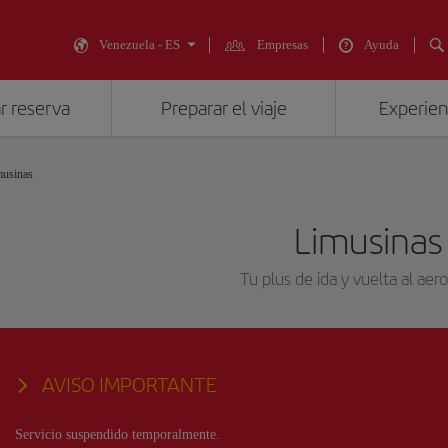
Venezuela - ES
Empresas
Ayuda
r reserva
Preparar el viaje
Experienc
musinas
Limusinas
Tu plus de ida y vuelta al aer
AVISO IMPORTANTE
Servicio suspendido temporalmente.