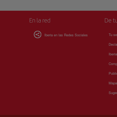
En la red
De tu
Tu se
Iberia en las Redes Sociales
Decla
Iberi
Compr
Publi
Mapa 
Suger