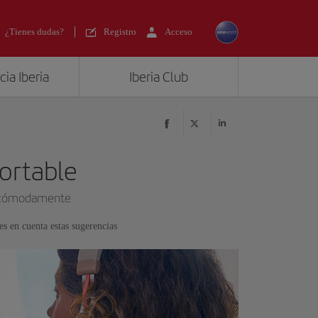
¿Tienes dudas?
Registro
Acceso
ia Iberia
Iberia Club
ortable
ás cómodamente
s en cuenta estas sugerencias