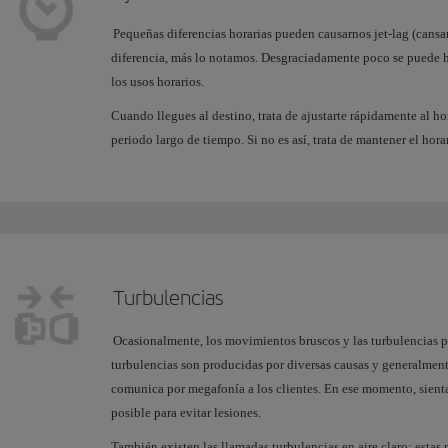
Pequeñas diferencias horarias pueden causarnos jet-lag (cans
diferencia, más lo notamos. Desgraciadamente poco se puede ha
los usos horarios.
Cuando llegues al destino, trata de ajustarte rápidamente al ho
periodo largo de tiempo. Si no es así, trata de mantener el hor
Turbulencias
Ocasionalmente, los movimientos bruscos y las turbulencias 
turbulencias son producidas por diversas causas y generalment
comunica por megafonía a los clientes. En ese momento, sient
posible para evitar lesiones.
También existen las llamadas turbulencias en aire claro; estas