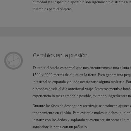
humedad y el espacio disponible son ligeramente distintos a 
tolerables para el viajero.
Cambios en la presión
Durante el vuelo es normal que nos encontremos a una altura qu
1500 y 2000 metros de altura en la tierra. Esto genera una peq
intestinal se expanda y pueda ocasionarte alguna molestia. Por
o pesadas desde el día anterior al viaje. Nuestros menús a bor
experiencia lo más agradable posible, evitando ingredientes 
Durante las fases de despegue y aterrizaje se producen ajustes
taponamiento en el oído. Para evitar la molestia debes igualar
la nariz con los dedos y soplando suavemente sin sacar el aire
sonándote la nariz con un pañuelo.