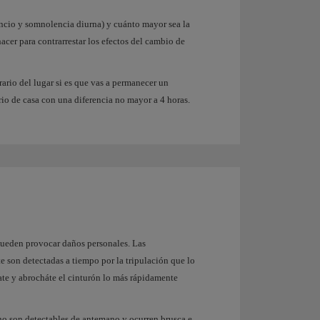
ancio y somnolencia diurna) y cuánto mayor sea la
cer para contrarrestar los efectos del cambio de
rario del lugar si es que vas a permanecer un
ario de casa con una diferencia no mayor a 4 horas.
pueden provocar daños personales. Las
e son detectadas a tiempo por la tripulación que lo
ate y abrocháte el cinturón lo más rápidamente
 no son detectables de antemano y ocurren brusca e