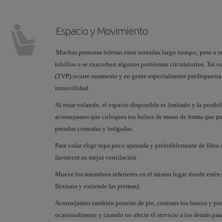
Espacio y Movimiento
Muchas personas toleran estar sentadas largo tiempo; pero a ot
tobillos o se exacerben algunos problemas circulatorios. Tal e
(TVP):ocurre raramente y en gente especialmente predispuest
inmovilidad.
Al estar volando, el espacio disponible es limitado y la posib
aconsejamos que coloques tus bultos de mano de forma que pue
prendas cómodas y holgadas.
Para volar elige ropa poco ajustada y preferiblemente de fibra 
favorecer su mejor ventilación.
Mueve los miembros inferiores en el mismo lugar donde estés s
flexiona y extiende las piernas).
Aconsejamos también ponerse de pie, contraer los brazos y pie
ocasionalmente y cuando no afecte el servicio a los demás pa