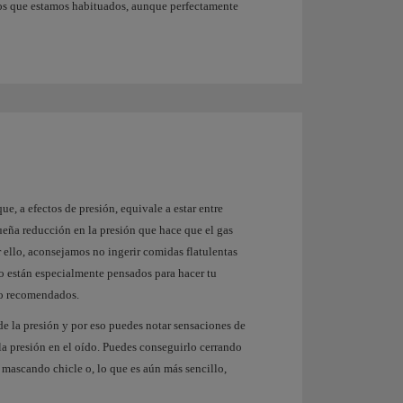
los que estamos habituados, aunque perfectamente
e, a efectos de presión, equivale a estar entre
ueña reducción en la presión que hace que el gas
 ello, aconsejamos no ingerir comidas flatulentas
do están especialmente pensados para hacer tu
no recomendados.
 de la presión y por eso puedes notar sensaciones de
 la presión en el oído. Puedes conseguirlo cerrando
; mascando chicle o, lo que es aún más sencillo,