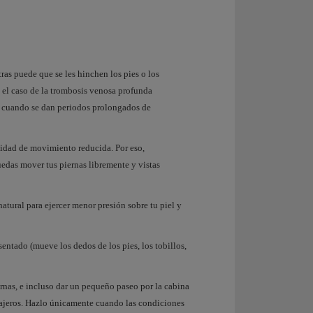
ras puede que se les hinchen los pies o los
s el caso de la trombosis venosa profunda
a cuando se dan periodos prolongados de
ilidad de movimiento reducida. Por eso,
das mover tus piernas libremente y vistas
natural para ejercer menor presión sobre tu piel y
entado (mueve los dedos de los pies, los tobillos,
rnas, e incluso dar un pequeño paseo por la cabina
sajeros. Hazlo únicamente cuando las condiciones