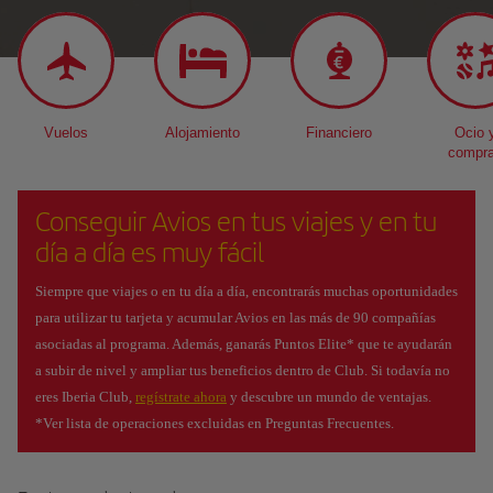
Vuelos
Alojamiento
Financiero
Ocio 
compr
Conseguir Avios en tus viajes y en tu
día a día es muy fácil
Siempre que viajes o en tu día a día, encontrarás muchas oportunidades
para utilizar tu tarjeta y acumular Avios en las más de 90 compañías
asociadas al programa. Además, ganarás Puntos Elite* que te ayudarán
a subir de nivel y ampliar tus beneficios dentro de Club. Si todavía no
eres Iberia Club,
regístrate ahora
y descubre un mundo de ventajas.
*Ver lista de operaciones excluidas en Preguntas Frecuentes.