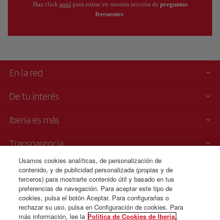
Haz click
aquí
para entrar en nuestra sección de
preguntas
frecuentes
.
En la red
De tu interés
Iberia es más
Transparencia
Usamos cookies analíticas, de personalización de
Venta telefónica de billetes
contenido, y de publicidad personalizada (propias y de
+54 11 5354 8125
terceros) para mostrarte contenido útil y basado en tus
preferencias de navegación. Para aceptar este tipo de
Teléfono desde Argentina
cookies, pulsa el botón Aceptar. Para configurarlas o
Lunes a Domingo 00:00 - 24:00 horas ( español e inglés).
rechazar su uso, pulsa en Configuración de cookies. Para
más información, lee la
Política de Cookies de Iberia.