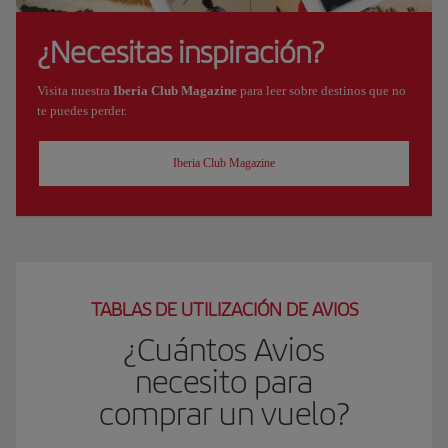
¿Necesitas inspiración?
Visita nuestra
Iberia Club Magazine
para leer sobre destinos que no
te puedes perder.
Iberia Club Magazine
TABLAS DE UTILIZACIÓN DE AVIOS
¿Cuántos Avios
necesito para
comprar un vuelo?