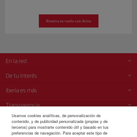
Reserva tu vuelo con Avios
En la red
De tu interés
Iberia es más
Transparencia
Usamos cookies analíticas, de personalización de
Venta telefónica de billetes
contenido, y de publicidad personalizada (propias y de
+54 11 5354 8125
terceros) para mostrarte contenido útil y basado en tus
preferencias de navegación. Para aceptar este tipo de