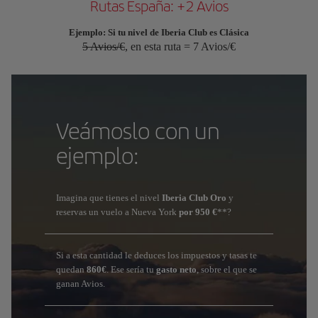
Rutas España: +2 Avios
Ejemplo: Si tu nivel de Iberia Club es Clásica
5 Avios/€
, en esta ruta = 7 Avios/€
Veámoslo con un
ejemplo:
Imagina que tienes el nivel
Iberia Club Oro
y
reservas un vuelo a Nueva York
por 950 €
**?
Si a esta cantidad le deduces los impuestos y tasas te
quedan
860€
. Ese sería tu
gasto neto
, sobre el que se
ganan Avios.