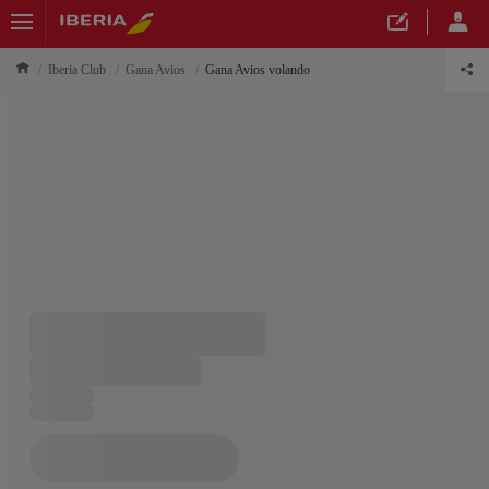
Iberia Club
Gana Avios
Gana Avios volando