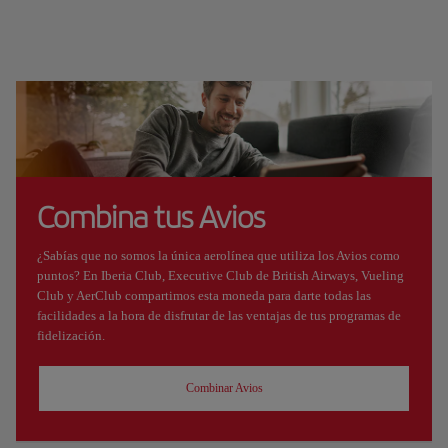
Combina tus Avios
¿Sabías que no somos la única aerolínea que utiliza los Avios como
puntos? En Iberia Club, Executive Club de British Airways, Vueling
Club y AerClub compartimos esta moneda para darte todas las
facilidades a la hora de disfrutar de las ventajas de tus programas de
fidelización.
Combinar Avios