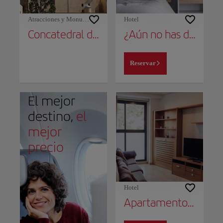
Atracciones y Monumentos
Hotel
Concatedral de San Nicolás
¿Aún no has decidido dónde alojarte?
Reservar
El mejor
destino,
el
mejor
precio
Hotel
Apartamento San Roman