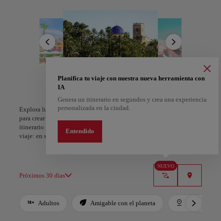
evocan el vaivén del mar, o perderse entre las calles del casco
antiguo bajo fachadas encaladas. Descubrir la playa de San Juan, las
calas tranquilas del Cabo de la Huerta y la isla de Tabarca, un
paraíso marino protegido. Degustar el arroz a banda, el marisco
fresco y los vinos locales que celebran el espíritu mediterráneo.
Alicante invita a detener el tiempo, sentir la brisa marina y vivir
cada instante rodeado de belleza. Subir al castillo al atardecer,
pasear por el puerto de noche o participar en las Hogueras de San
Planifica tu viaje con nuestra nueva herramienta con
Juan. Planea tu escapada y comienza a explorar este tesoro radiante
A Coruña
Alicante
IA
del Mediterráneo.
España
España
Genera un itinerario en segundos y crea una experiencia
personalizada en la ciudad.
Explora lugares, experiencias y marca con el corazón tus favoritos
para crear tu ruta y compartirla. ¿Quieres más ideas? Obtén un
itinerario personalizado según tus intereses y la duración de tu
Entendido
viaje: en sólo dos pasos y descargable en Google Maps.
NUEVO
Próximos 30 días
Adultos
Amigable con el planeta
Destacados
Use left and right arrow keys to move between filters. Press Space or Enter to t