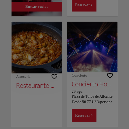
Reservar
Buscar vuelos
Concierto
Arrocería
Concierto Hombres G - Los Mejores Años de nuestra vida
Restaurante Dársena
29 ago.
Plaza de Toros de Alicante
Desde
58.77
USD
/persona
Reservar