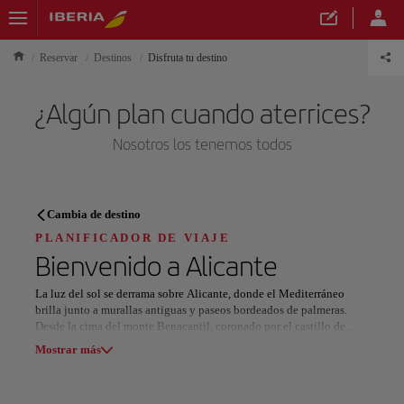
Reservar
Destinos
Disfruta tu destino
¿Algún plan cuando aterrices?
Nosotros los tenemos todos
PLANIFICADOR DE VIAJE
Cambia de destino
Descubre tu próximo destino
PLANIFICADOR DE VIAJE
Bienvenido a
Alicante
La luz del sol se derrama sobre Alicante, donde el Mediterráneo
brilla junto a murallas antiguas y paseos bordeados de palmeras.
Desde la cima del monte Benacantil, coronado por el castillo de
Nuestros destinos
Santa Bárbara, la ciudad se despliega como un mosaico vivo de
Mostrar lista
Mostrar más
historia, color y energía costera.
Caminar por la Explanada de España, cuyas ondas de mármol
Todas las áreas
Europa
América del Sur
Norteaméri