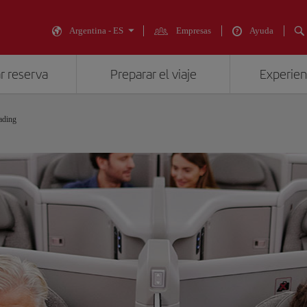
Argentina - ES
Empresas
Ayuda
r reserva
Preparar el viaje
Experienc
ading