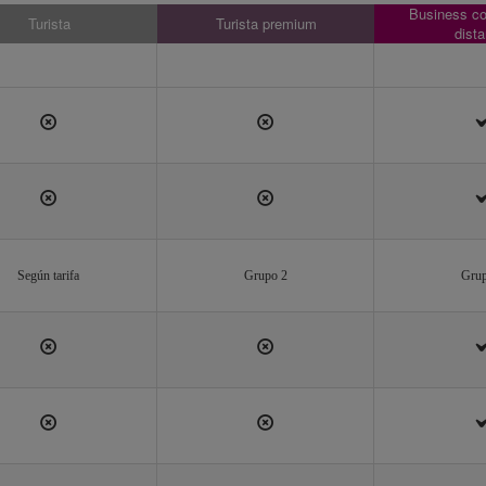
Business co
Turista
Turista premium
dista
Según tarifa
Grupo 2
Grup