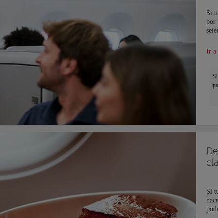
Si t
por 
sele
Ir a
Si
pu
De
cl
Si t
hace
podr