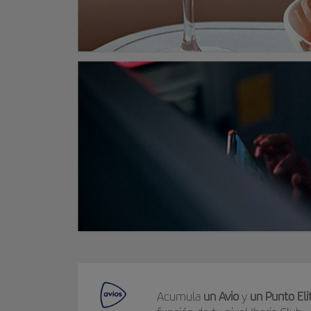
Acumula
un Avio
y
un Punto Eli