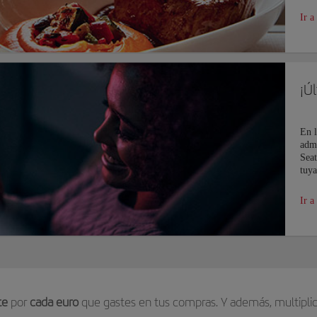
Ir a
¡Ú
En l
admi
Seat
tuya
Ir a
te
por
cada euro
que gastes en tus compras. Y además, multiplic