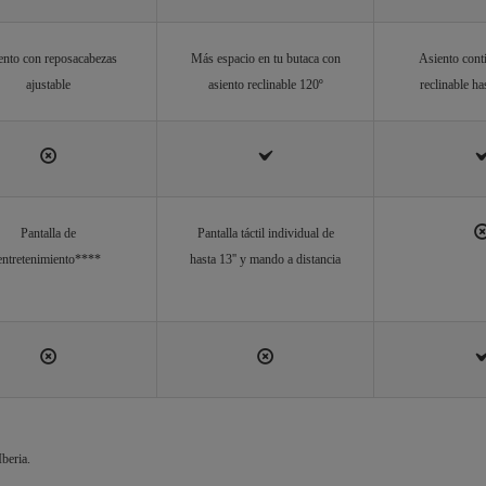
ento con reposacabezas
Más espacio en tu butaca con
Asiento cont
ajustable
asiento reclinable 120º
reclinable h
Pantalla de
Pantalla táctil individual de
entretenimiento****
hasta 13'' y mando a distancia
beria.