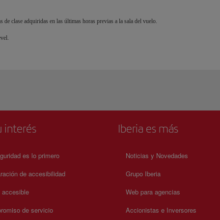
 de clase adquiridas en las últimas horas previas a la sala del vuelo.
vel.
 interés
Iberia es más
guridad es lo primero
Noticias y Novedades
ración de accesibilidad
Grupo Iberia
a accesible
Web para agencias
omiso de servicio
Accionistas e Inversores