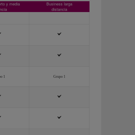
rto y media
Business larga
ncia
distancia
o 1
Grupo 1