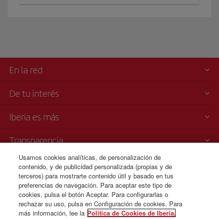
En la red
De tu interés
Iberia es más
Transparencia
Usamos cookies analíticas, de personalización de
Venta telefónica de billetes
contenido, y de publicidad personalizada (propias y de
+54 11 5354 8125
terceros) para mostrarte contenido útil y basado en tus
preferencias de navegación. Para aceptar este tipo de
Teléfono desde Argentina
cookies, pulsa el botón Aceptar. Para configurarlas o
Lunes a Domingo 00:00 - 24:00 horas ( español e inglés).
rechazar su uso, pulsa en Configuración de cookies. Para
más información, lee la
Política de Cookies de Iberia.