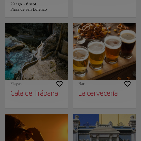
29 ago.
-
6 sept.
Plaza de San Lorenzo
Playas
Bar
Cala de Trápana
La cervecería