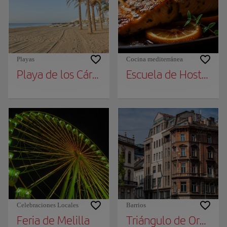
Playas
Cocina mediterránea
Playa de los Cárabos
Escuela de Hostelería
Celebraciones Locales
Barrios
Feria de Melilla
Triángulo de Oro de