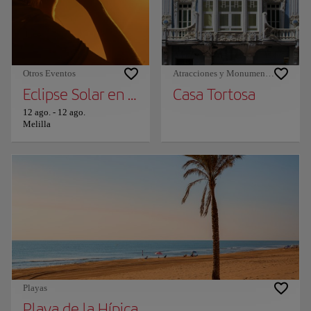
Otros Eventos
Atracciones y Monumentos
Eclipse Solar en Melilla
Casa Tortosa
12 ago.
-
12 ago.
Melilla
Playas
Playa de la Hípica