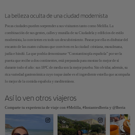
La belleza oculta de una ciudad modernista
Pocas ciudades pueden sorprender a sus visitantes tanto como Melilla. La
combinación de sus gentes, calles y muralla de su Ciudadela y edificios de estilo
modernista, la convierten en todo un descubrimiento. Pasear por ella es disfrutar del
encanto de las cuatro culturas que conviven en la ciudad: cristiana, musulmana,
judía e hindú. La que podría denominarse “Constantinopla española” por ser la
puerta que recibe a dos continentes, está preparada para mostrar lo mejor de sí
durante todo el año: sus 18ºC de media son la mejor prueba. Sin olvidar, además, su
rica variedad gastronómica cuyo toque árabe es el ingrediente estrella que acompaña
lo mejor de la comida española y mediterránea.
Así lo ven otros viajeros
Comparte tu experiencia de viaje con #Melilla, #InstantesIberia y @Iberia