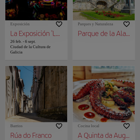
Exposición
Parques y Naturaleza
La Exposición 'Las estaciones del año en el a
Parque de la Alamed
26 feb.
-
6 sept.
Ciudad de la Cultura de
Galicia
Barrios
Cocina local
Rúa do Franco
A Quinta da Auga. Fil