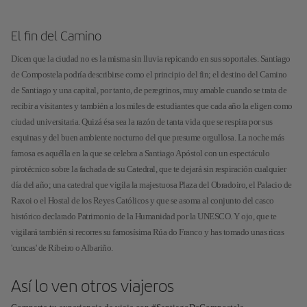
El fin del Camino
Dicen que la ciudad no es la misma sin lluvia repicando en sus soportales. Santiago
de Compostela podría describirse como el principio del fin; el destino del Camino
de Santiago y una capital, por tanto, de peregrinos, muy amable cuando se trata de
recibir a visitantes y también a los miles de estudiantes que cada año la eligen como
ciudad universitaria. Quizá ésa sea la razón de tanta vida que se respira por sus
esquinas y del buen ambiente nocturno del que presume orgullosa. La noche más
famosa es aquélla en la que se celebra a Santiago Apóstol con un espectáculo
pirotécnico sobre la fachada de su Catedral, que te dejará sin respiración cualquier
día del año; una catedral que vigila la majestuosa Plaza del Obradoiro, el Palacio de
Raxoi o el Hostal de los Reyes Católicos y que se asoma al conjunto del casco
histórico declarado Patrimonio de la Humanidad por la UNESCO. Y ojo, que te
vigilará también si recorres su famosísima Rúa do Franco y has tomado unas ricas
'cuncas' de Ribeiro o Albariño.
Así lo ven otros viajeros