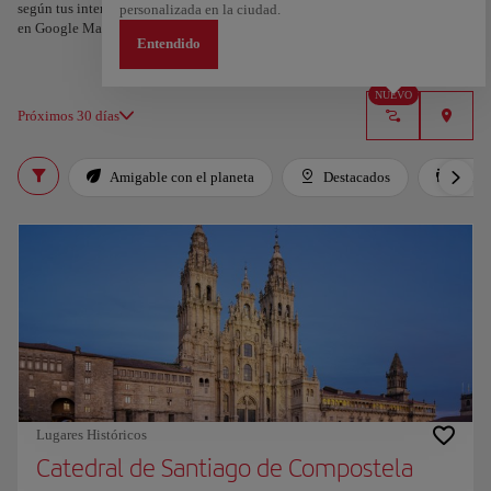
según tus intereses y la duración de tu viaje: en sólo dos pasos y descargable
personalizada en la ciudad.
en Google Maps.
Entendido
NUEVO
Próximos 30 días
Amigable con el planeta
Destacados
Para 
Lugares Históricos
Catedral de Santiago de Compostela