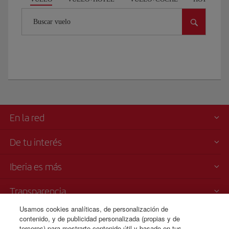
Buscar vuelo
En la red
De tu interés
Iberia es más
Transparencia
Usamos cookies analíticas, de personalización de
Venta telefónica de billetes
contenido, y de publicidad personalizada (propias y de
terceros) para mostrarte contenido útil y basado en tus