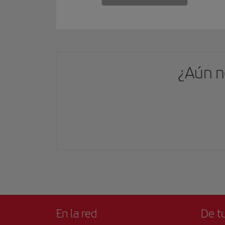
¿Aún n
En la red
De tu