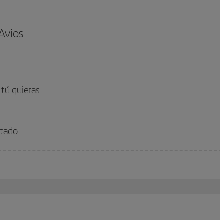
 Avios
 tú quieras
stado