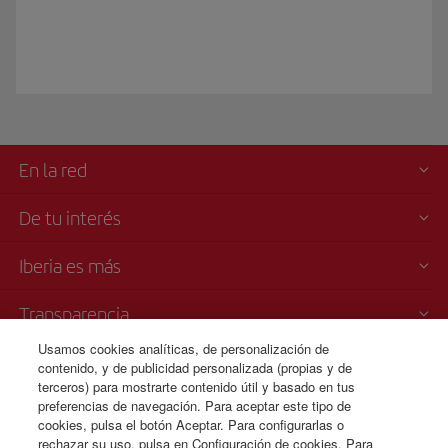
En la red
De tu interés
Iberia es más
Transparencia
Usamos cookies analíticas, de personalización de
Venta telefónica de billetes
contenido, y de publicidad personalizada (propias y de
+54 11 5354 8125
terceros) para mostrarte contenido útil y basado en tus
preferencias de navegación. Para aceptar este tipo de
Teléfono desde Argentina
cookies, pulsa el botón Aceptar. Para configurarlas o
Lunes a Domingo 00:00 - 24:00 horas ( español e inglés).
rechazar su uso, pulsa en Configuración de cookies. Para