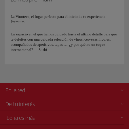
La Vinoteca, el lugar perfecto para el inicio de tu experiencia
Premium.
Un espacio en el que hemos cuidado hasta el ultimo detalle para que
te deleites con una cuidada selección de vinos, cervezas, licores;
acompañados de aperitivos, tapas …. ¿y por qué no un toque
internacional? … Sushi.
En la red
De tu interés
Iberia es más