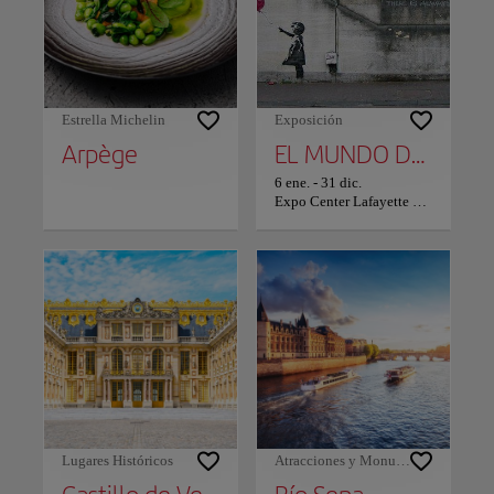
Estrella Michelin
Exposición
Arpège
EL MUNDO DE BANKSY: POST
6 ene.
-
31 dic.
Expo Center Lafayette Drouot
Lugares Históricos
Atracciones y Monumentos