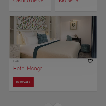
Castillo de Versalles
Río Sena
Hotel
Hotel Monge
Reservar