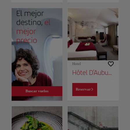
El mejor
destino,
el
mejor
precio
Hotel
Hôtel D'Aubusson
Reservar
Buscar vuelos