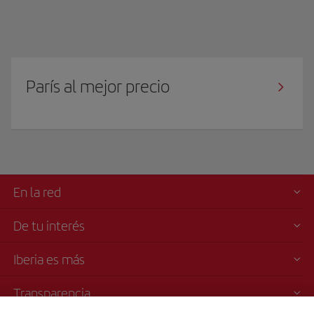
París al mejor precio
En la red
De tu interés
Iberia es más
Transparencia