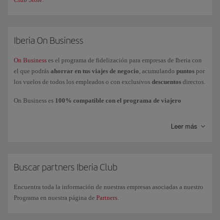
Iberia On Business
On Business
es el programa de fidelización para empresas de Iberia con
el que podrás
ahorrar en tus viajes de negocio
, acumulando
puntos
por
los vuelos de todos los empleados o con exclusivos
descuentos
directos.
On Business es
100% compatible con el programa de viajero
frecuente Iberia Club
, lo que permite que la empresa acumule puntos
On Business mientras los empleados acumulan
Avios
en su cuenta o
Leer más
tarjeta personal.
Podrás
utilizar los puntos On Business
para volar con el Grupo Iberia
(Iberia, Iberia Express e Iberia Regional Air Nostrum), British Airways y
American Airlines y realizar mejoras de clases a cabinas superiores con
Buscar partners Iberia Club
Iberia y British Airways.
Encuentra toda la información de nuestras empresas asociadas a nuestro
Si tienes más dudas, consulta nuestra página de
preguntas frecuentes
Programa en nuestra página de
Partners
.
más consultadas o también puedes solicitar información comercial a
través de nuestro
formulario
.