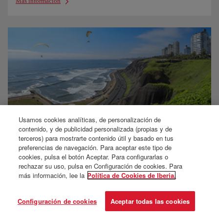
Más información
Usamos cookies analíticas, de personalización de
contenido, y de publicidad personalizada (propias y de
terceros) para mostrarte contenido útil y basado en tus
Nuevo Aeropuerto Int. Jorge Chávez, Lima
preferencias de navegación. Para aceptar este tipo de
cookies, pulsa el botón Aceptar. Para configurarlas o
Ver mapa interactivo
rechazar su uso, pulsa en Configuración de cookies. Para
Cómo hacer la conexión
más información, lee la
Política de Cookies de Iberia.
Wifi free
Llegada al aeropuerto
Configuración de cookies
Aceptar todas las cookies
Accesibilidad