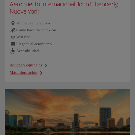
Aeropuerto Internacional John F. Kennedy,
Nueva York
Ver mapa interactivo
Cómo hacer la conexión
Wifi free
Llegada al aeropuerto
Accesibilidad
Aduana y equipajes
Más información