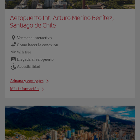
Aeropuerto Int. Arturo Merino Benítez,
Santiago de Chile
Ver mapa interactivo
Cómo hacer la conexión
Wifi free
Llegada al aeropuerto
Accesibilidad
Aduana y equipajes
Más información