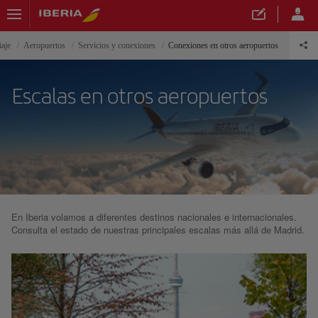
iaje
Aeropuertos
Servicios y conexiones
Conexiones en otros aeropuertos
Escalas en otros aeropuertos
En Iberia volamos a diferentes destinos nacionales e internacionales.
Consulta el estado de nuestras principales escalas más allá de Madrid.