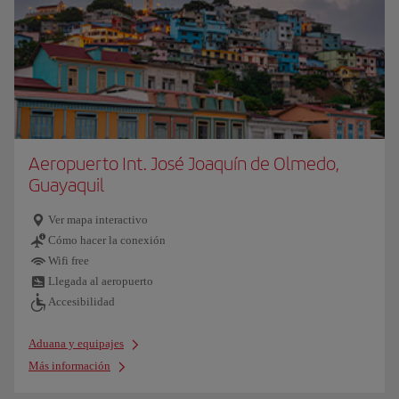
Aeropuerto Int. José Joaquín de Olmedo,
Guayaquil
Ver mapa interactivo
Cómo hacer la conexión
Wifi free
Llegada al aeropuerto
Accesibilidad
Aduana y equipajes
Más información