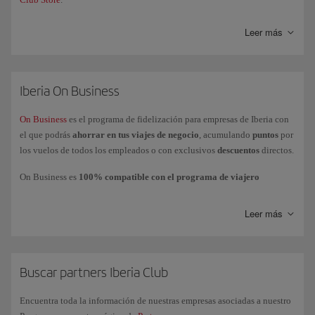
Leer más
Iberia On Business
On Business
es el programa de fidelización para empresas de Iberia con
el que podrás
ahorrar en tus viajes de negocio
, acumulando
puntos
por
los vuelos de todos los empleados o con exclusivos
descuentos
directos.
On Business es
100% compatible con el programa de viajero
frecuente Iberia Club
, lo que permite que la empresa acumule puntos
On Business mientras los empleados acumulan
Avios
en su cuenta o
Leer más
tarjeta personal.
Podrás
utilizar los puntos On Business
para volar con el Grupo Iberia
(Iberia, Iberia Express e Iberia Regional Air Nostrum), British Airways y
American Airlines y realizar mejoras de clases a cabinas superiores con
Buscar partners Iberia Club
Iberia y British Airways.
Encuentra toda la información de nuestras empresas asociadas a nuestro
Si tienes más dudas, consulta nuestra página de
preguntas frecuentes