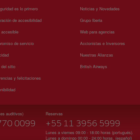
guridad es lo primero
Noticias y Novedades
ración de accesibilidad
Grupo Iberia
a accesible
Web para agencias
omiso de servicio
Accionistas e Inversores
cidad
Nuestras Alianzas
del sitio
British Airways
encias y felicitaciones
nibilidad
es auditivos)
Reservas
770 0099
+55 11 3956 5999
Lunes a viernes 09:00 - 18:00 horas (portugués).
Lunes a domingo 00:00 - 24:00 horas. (español)