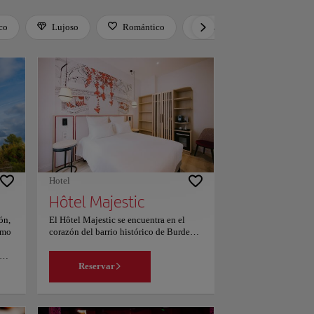
co
Lujoso
Romántico
Activo
Relax
Hotel
Hôtel Majestic
ón,
El Hôtel Majestic se encuentra en el
imo
corazón del barrio histórico de Burdeos,
a solo 20 metros del Gran Teatro de
Burdeos y de la Esplanade des
Reservar
l
Quinconces y a 100 metros del Espejo
eite
de agua. El hotel está a poca distancia a
pie de las paradas de tranvía Place de la
 du
Bourse y Quinconces. Todas las