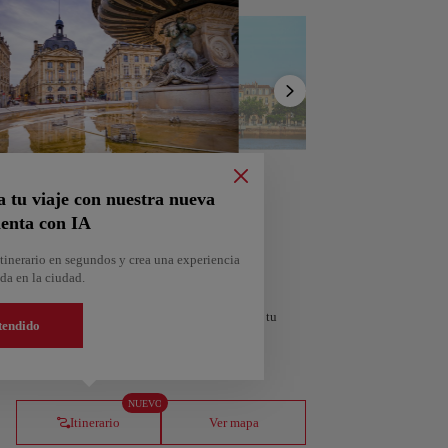
Mostrar
lista
a tu viaje con nuestra nueva
enta con IA
tinerario en segundos y crea una experiencia
da en la ciudad.
personalizado según tus intereses y la duración de tu
tendido
orra
Andorra la Vella
NUEVO
Andorra
Itinerario
Ver mapa