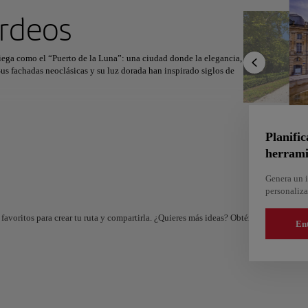
ximo destino
rdeos
iega como el “Puerto de la Luna”: una ciudad donde la elegancia,
Sus fachadas neoclásicas y su luz dorada han inspirado siglos de
r
Norteamérica
África
Asia
el Miroir d’Eau, una maravilla de diseño y reflejo. Muy cerca, el
 cafés animados y La Cité du Vin, un homenaje inmersivo a la
Planific
herrami
l río, jazz en los bares de Chartrons y el aroma de los viñedos
indis a la belleza, la historia y el arte de vivir bien.
Genera un i
personaliza
favoritos para crear tu ruta y compartirla. ¿Quieres más ideas? Obtén un itinerario 
En
And
Almería
e
España