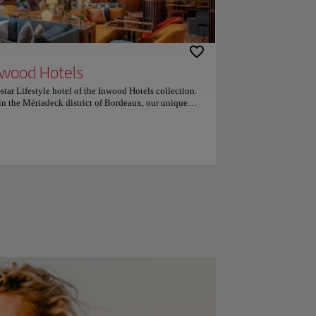
nwood Hotels
tar Lifestyle hotel of the Inwood Hotels collection.
in the Mériadeck district of Bordeaux, our unique
u in a welcoming atmosphere where the Art of Sharing
ng space, our hotel offers a variety of areas, including
gastronomic experience, you'll find the Madame B
re chef Grégory Vingadassalon and his team prepare
ine of yesteryear. To enhance your experience, just
u Burdigala, a true creative hub ready to host all your
than a 5-minute walk from the Mériadeck business
Station is 4 km away, while Bordeaux Airport is 10 km
anta la ubicación — Le han puesto un 9,0 para viajes