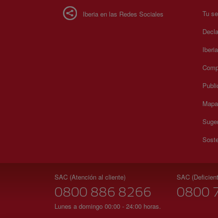
Tu se
Iberia en las Redes Sociales
Decla
Iberi
Compr
Publi
Mapa 
Suger
Soste
SAC (Atención al cliente)
SAC (Deficient
0800 886 8266
0800 
Lunes a domingo 00:00 - 24:00 horas.