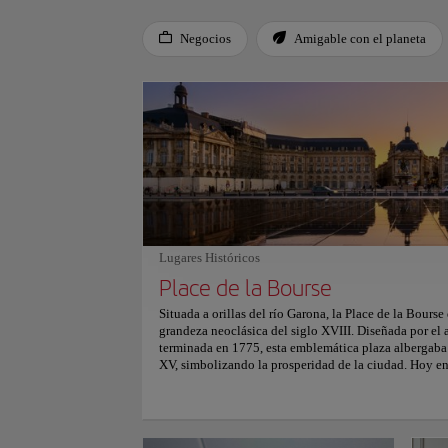
Negocios
Amigable con el planeta
Use left and right arrow keys to move between filters. Press
Lugares Históricos
Place de la Bourse
Situada a orillas del río Garona, la Place de la Bours
grandeza neoclásica del siglo XVIII. Diseñada por el
terminada en 1775, esta emblemática plaza albergaba
XV, simbolizando la prosperidad de la ciudad. Hoy en d
Gracias encanta a los visitantes con su elegante repre
enfrente, el Miroir d'Eau —el mayor espejo de agua 
metros cuadrados, creando reflejos hipnotizantes de l
Esta maravilla moderna, inaugurada en 2006, alterna