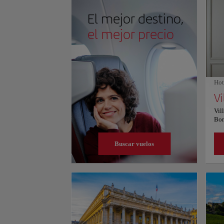
superficie tranquila como un espejo y una suave brum
descanso durante los días de verano. La Place de la B
El mejor destino,
patrimonio de Burdeos con un encanto contemporáne
horarios y precios, consulte su sitio web oficial.
el mejor precio
Hot
Vil
Bor
min
con
Buscar vuelos
che
hab
fitn
alo
est
ser
dis
aer
alq
hab