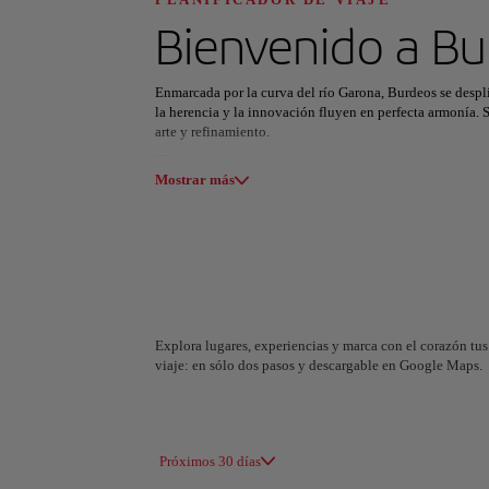
Descubre tu pró
Bienvenido a
Bu
Enmarcada por la curva del río Garona, Burdeos se despl
la herencia y la innovación fluyen en perfecta armonía. 
arte y refinamiento.
Todas las áreas
Europa
América del Su
En el corazón urbano, la Place de la Bourse brilla sobre 
Mostrar más
barrio de Saint-Pierre seduce con sus calles empedradas,
cultura y el arte del vino.
Al caer la tarde, Burdeos vibra con energía: cenas junto a
flotando en el aire. Burdeos no es solo un destino: es un br
Explora lugares, experiencias y marca con el corazón tus 
viaje: en sólo dos pasos y descargable en Google Maps.
A Coruña
Alicant
España
España
Próximos 30 días