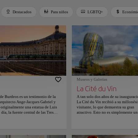
Destacados
Para niños
LGBTQ+
Económi
 Space or Enter to toggle a filter. Press Tab to leave the filter bar.
Museos y Galerías
La Cité du Vin
e de Burdeos es un testimonio de la
A tan solo dos años de su inauguraci
 arquitecto Ange-Jacques Gabriel y
La Cité du Vin recibió a su millonés
 originalmente una estatua de Luis
visitante, lo que demuestra su gran
ía, la fuente central de las Tres
atractivo. Esto no es simplemente un
sentación de las hijas de Zeus. Justo
museo; es un animado centro cultura
del mundo— se extiende sobre 3.450
donde se celebra con elegancia y del
as majestuosas fachadas de la plaza.
sensorial la rica historia y el impacto
 cada pocos minutos entre una
global del vino. Al entrar en La Cité