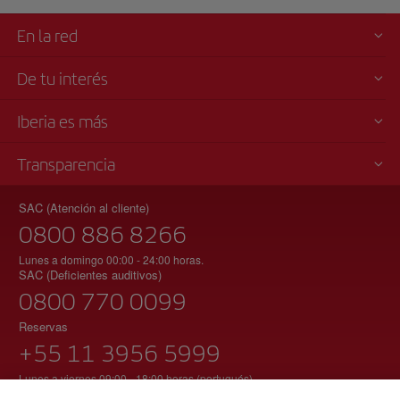
En la red
De tu interés
Iberia es más
Transparencia
SAC (Atención al cliente)
0800 886 8266
Lunes a domingo 00:00 - 24:00 horas.
SAC (Deficientes auditivos)
0800 770 0099
Reservas
+55 11 3956 5999
Lunes a viernes 09:00 - 18:00 horas (portugués).
Lunes a domingo 00:00 - 24:00 horas. (español)