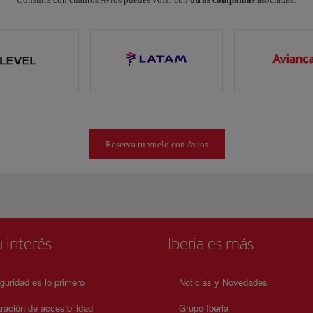
Reserva tu vuelo con Avios
 interés
Iberia es más
guridad es lo primero
Noticias y Novedades
ración de accesibilidad
Grupo Iberia