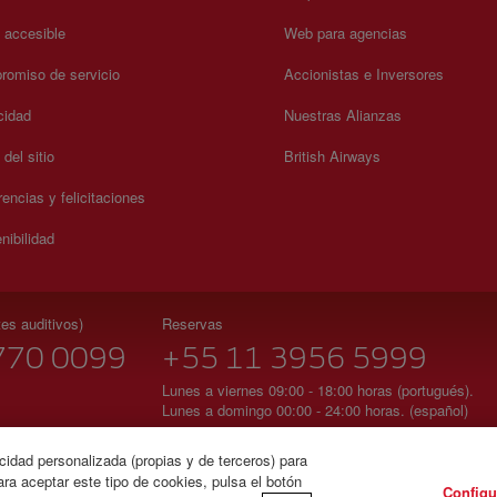
a accesible
Web para agencias
omiso de servicio
Accionistas e Inversores
cidad
Nuestras Alianzas
del sitio
British Airways
encias y felicitaciones
nibilidad
es auditivos)
Reservas
770 0099
+55 11 3956 5999
Lunes a viernes 09:00 - 18:00 horas (portugués).
Lunes a domingo 00:00 - 24:00 horas. (español)
Agencia Nacional de Aviación Civil - Brasil
cidad personalizada (propias y de terceros) para
ra aceptar este tipo de cookies, pulsa el botón
Configu