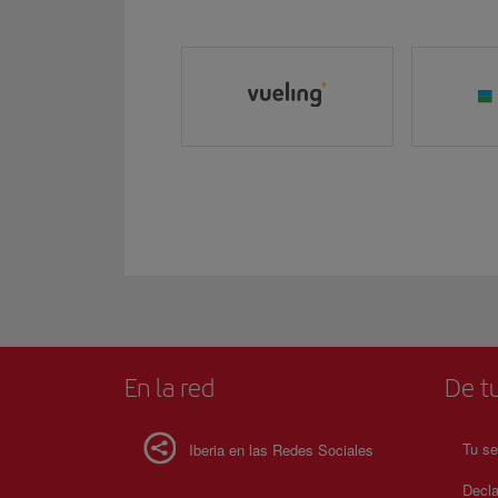
En la red
De tu
Tu se
Iberia en las Redes Sociales
Decla