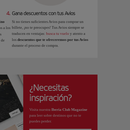
4.
Gana descuentos con tus Avios
ino
Si no tienes suficientes Avios para comprar un
billete, ¡no te preocupes! Tus Avios siempre se
s a los
traducen en ventajas:
busca tu vuelo
y atento a
s
los
descuentos que te ofreceremos por tus Avios
 de
durante el proceso de compra.
¿Necesitas
inspiración?
Visita nuestra
Iberia Club Magazine
para leer sobre destinos que no te
puedes perder.