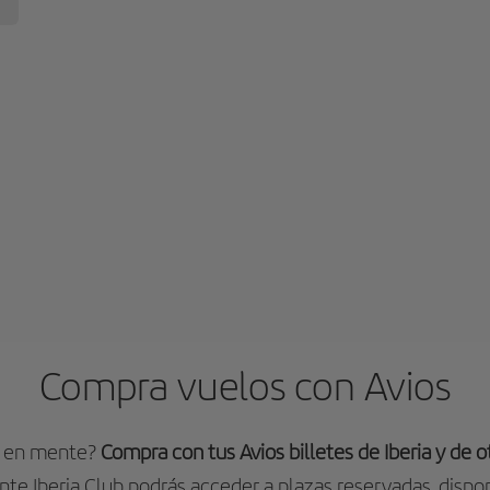
Compra vuelos con Avios
o en mente?
Compra con tus Avios billetes de Iberia y de 
ente Iberia Club podrás acceder a plazas reservadas, dispon