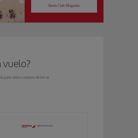
Iberia Club Magazine
n vuelo?
ñía para saber cuántos Avios se