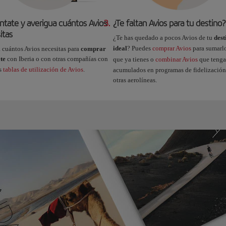
ntate y averigua cuántos Avios
3.
¿Te faltan Avios para tu destino?
itas
¿Te has quedado a pocos Avios de tu
dest
ideal
? Puedes
comprar Avios
para sumarlo
 cuántos Avios necesitas para
comprar
ete
con Iberia o con otras compañías con
que ya tienes o
combinar Avios
que tenga
as
tablas de utilización de Avios
.
acumulados en programas de fidelización
otras aerolíneas.