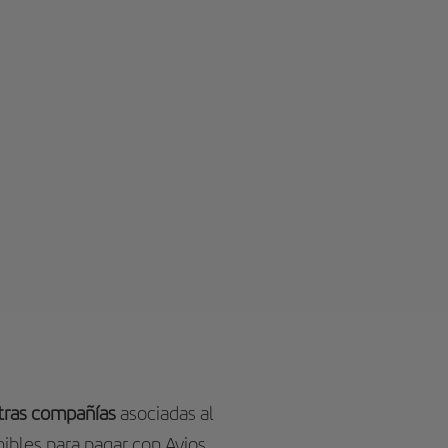
otras compañías
asociadas al
ibles para pagar con Avios.