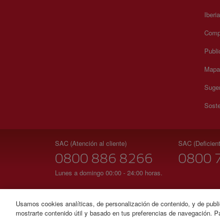
Iberi
Compr
Publi
Mapa 
Suger
Soste
SAC (Atención al cliente)
SAC (Deficient
0800 886 8266
0800 
Lunes a domingo 00:00 - 24:00 horas.
Usamos cookies analíticas, de personalización de contenido, y de publi
mostrarte contenido útil y basado en tus preferencias de navegación. Pa
© Iberia 2026