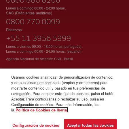
Lunes a domingo 00:00 - 24:00 horas.
SAC (Deficientes auditivos)
0800 770 0099
Reservas
+55 11 3956 5999
Lunes a viernes 09:00 - 18:00 horas (portugués).
Lunes a domingo 00:00 - 24:00 horas. (español)
Agencia Nacional de Aviación Civil - Brasil
Usamos cookies analíticas, de personalización de contenido,
© Iberia 2026
y de publicidad personalizada (propias y de terceros) para
mostrarte contenido útil y basado en tus preferencias de
navegación. Para aceptar este tipo de cookies, pulsa el botón
Aceptar. Para configurarlas o rechazar su uso, pulsa en
Configuración de cookies. Para más información, lee
la
Política de Cookies de Iberia.
Configuración de cookies
Aceptar todas las cookies