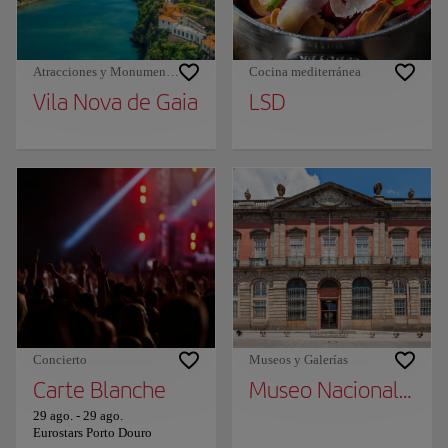
Atracciones y Monumentos
Cocina mediterránea
Vila Nova de Gaia
LSD
Concierto
Museos y Galerías
Carte Blanche
Museo Nacional Soar
29 ago.
-
29 ago.
Eurostars Porto Douro