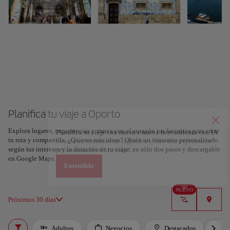
Planifica tu viaje a Oporto
Explora lugares, experiencias y marca con el corazón tus favoritos para crear
Planifica tu viaje con nuestra nueva herramienta con IA
tu ruta y compartirla. ¿Quieres más ideas? Obtén un itinerario personalizado
Genera un itinerario en segundos y crea una experiencia
según tus intereses y la duración de tu viaje: en sólo dos pasos y descargable
personalizada en la ciudad.
en Google Maps.
Entendido
NUEVO
Próximos 30 días
Adultos
Negocios
Destacados