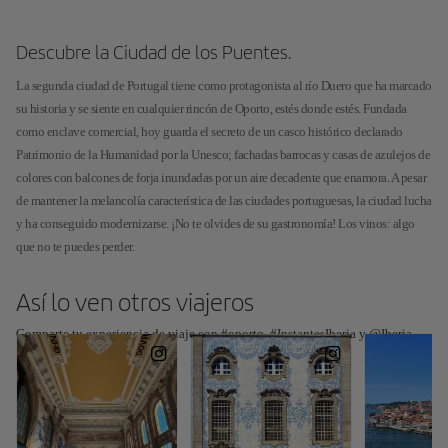
Descubre la Ciudad de los Puentes.
La segunda ciudad de Portugal tiene como protagonista al río Duero que ha marcado
su historia y se siente en cualquier rincón de Oporto, estés donde estés. Fundada
como enclave comercial, hoy guarda el secreto de un casco histórico declarado
Patrimonio de la Humanidad por la Unesco; fachadas barrocas y casas de azulejos de
colores con balcones de forja inundadas por un aire decadente que enamora. A pesar
de mantener la melancolía característica de las ciudades portuguesas, la ciudad lucha
y ha conseguido modernizarse. ¡No te olvides de su gastronomía! Los vinos: algo
que no te puedes perder.
Así lo ven otros viajeros
Comparte tu experiencia de viaje con #oporto, #InstantesIberia y @Iberia