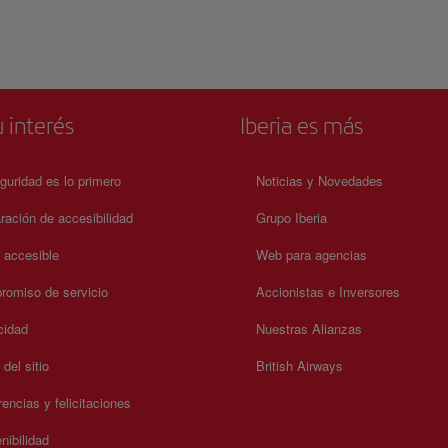
dumentaria
coro barroco tallado por Mateo de Prado muestran un notable n
ultural
artístico. En la actualidad, el conjunto alberga instituciones
és de
eclesiásticas y espacios culturales, manteniendo su vocación
cas.
histórica como lugar de formación y recogimiento. Claustros,
rumentos
pasillos de piedra y salas expositivas conservan arte sacro y pie
ocial y
litúrgicas que narran siglos de tradición. El ambiente transmite
usada,
solemnidad y continuidad, conectando el pasado religioso de G
 interés
Iberia es más
es y la
con el presente.
guridad es lo primero
Noticias y Novedades
ración de accesibilidad
Grupo Iberia
a accesible
Web para agencias
omiso de servicio
Accionistas e Inversores
cidad
Nuestras Alianzas
del sitio
British Airways
encias y felicitaciones
nibilidad