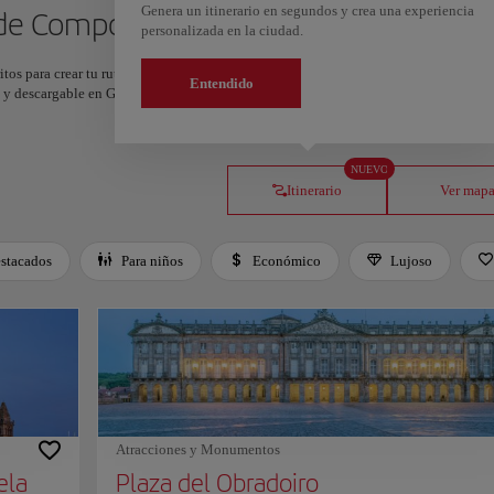
Genera un itinerario en segundos y crea una experiencia
o de Compostela
personalizada en la ciudad.
itos para crear tu ruta y compartirla. ¿Quieres más ideas? Obtén un itinerario perso
Entendido
os y descargable en Google Maps.
NUEVO
Itinerario
Ver map
stacados
Para niños
Económico
Lujoso
Atracciones y Monumentos
ela
Plaza del Obradoiro