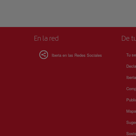
cultura marinera, los oficios tradicionales, la música, la in
y las creencias populares, consolidándose como un centro c
activo. En sus salas, la historia de Galicia se presenta a trav
objetos cotidianos y piezas representativas de distintas épo
Embarcaciones tradicionales, herramientas agrícolas, inst
musicales y elementos domésticos muestran la evolución s
económica de la región. El recorrido invita a una visita pa
En la red
De tu
favoreciendo una conexión profunda con las raíces cultural
memoria viva del pueblo gallego.
Tu se
Iberia en las Redes Sociales
Decla
Iberi
Compr
Publi
Mapa 
Suger
Soste