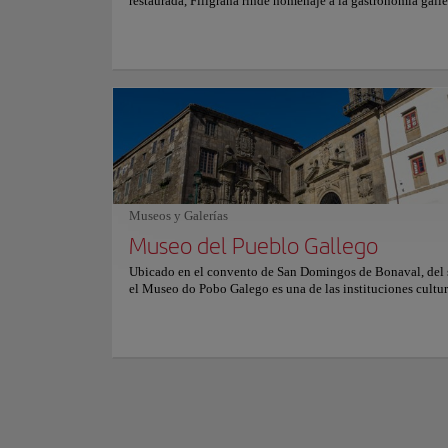
restaurada, Filigrana rinde homenaje a la gastronomía gall
mediante producto estacional y técnica precisa, dentro del 
Ubicación:
Pl. de 
hotel A Quinta da Auga en Santiago de Compostela. Entre 
más representativos destacan el rodaballo gallego a la parri
beurre blanc cítrica, la carrillera ibérica estofada lentamen
Fundado en el sigl
tinto y aromáticos arroces acompañados por elegantes vino
complejos monástic
Albariño de las cercanas Rías Baixas. Paredes de piedra vis
relevancia espiritu
de madera y una iluminación tenue crean un ambiente refi
reflejando el poder
sereno. Grandes ventanales se abren hacia jardines y el río,
envolviendo el comedor en una atmósfera elegante de cal
Su imponente fachad
contemporánea.
conjunto escultóric
iglesia de nave úni
Mostrar más
Museos y Galerías
notable nivel artíst
Museo del Pueblo Gallego
En la actualidad, e
Ubicado en el convento de San Domingos de Bonaval, del s
como lugar de forma
el Museo do Pobo Galego es una de las instituciones cultu
litúrgicas que narr
relevantes de Santiago de Compostela. Sus claustros histór
religioso de Galici
muros de granito ofrecen un entorno auténtico para un esp
dedicado a conservar y difundir la identidad de Galicia. El
edificio forma parte esencial de la experiencia, uniendo pa
arquitectónico y memoria colectiva. Fundado en 1976 por
asociación comprometida con la protección de la cultura g
un contexto de profundos cambios sociales, el Museo do 
Galego nació con la misión de investigar, conservar y prom
tradiciones del territorio. Sus colecciones abordan la vida ru