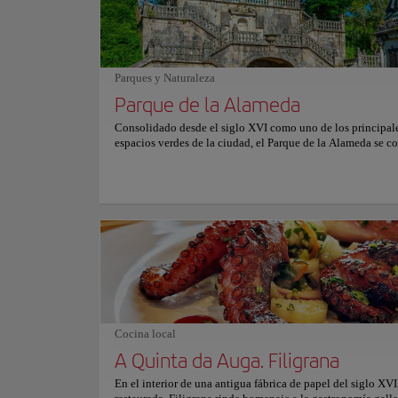
elegante. El ambiente transmite calma y sofisticación, dond
cuidado por el detalle convierte cada visita en una experie
gastronómica memorable. Para más información sobre reser
precios, consulte su sitio web oficial.
Parques y Naturaleza
Parque de la Alameda
Consolidado desde el siglo XVI como uno de los principal
espacios verdes de la ciudad, el Parque de la Alameda se co
con el tiempo en el paseo más emblemático de Santiago de
Compostela, reconocido por sus amplias vistas abiertas hac
Catedral y el conjunto histórico que la rodea. El parque se
en tres zonas conectadas entre sí: Paseo da Alameda, Carbal
Santa Susana y Paseo da Ferradura. Caminos amplios bord
robles y castaños centenarios conducen hacia fuentes, esca
piedra, esculturas tradicionales y miradores naturales dond
aprecia el perfil urbano con claridad. A lo largo del día, est
Lugares Históricos
pulmón verde mantiene un ambiente relajado y acogedor. 
locales, peregrinos y visitantes comparten sus senderos baj
Monaster
sombra de los árboles, mientras la luz del atardecer ilumina
Catedral y crea una escena serena que refleja la esencia tra
Cocina local
la ciudad.
A Quinta da Auga. Filigrana
Cultura
En el interior de una antigua fábrica de papel del siglo XVI