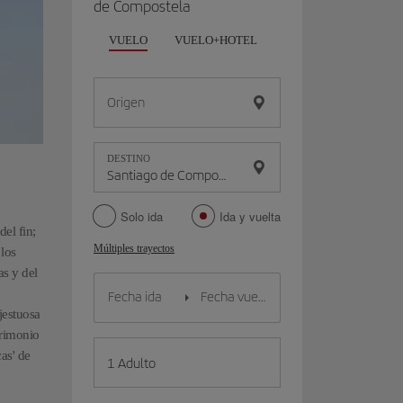
de Compostela
VUELO
VUELO+HOTEL
VUELO+COCHE
Origen
DESTINO
Solo ida
Ida y vuelta
el fin;
Múltiples trayectos
 los
as y del
jestuosa
trimonio
as' de