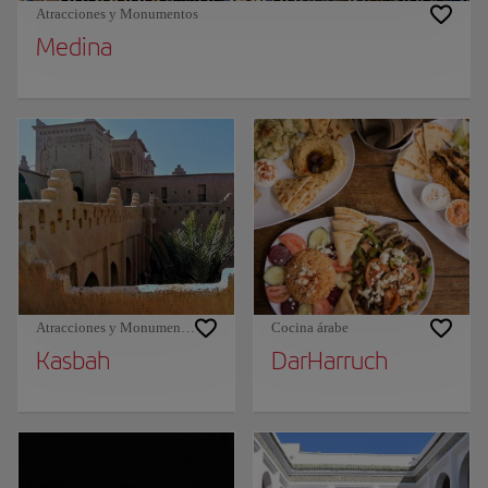
Atracciones y Monumentos
Medina
Atracciones y Monumentos
Cocina árabe
Kasbah
DarHarruch