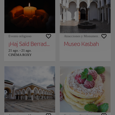
Evento religioso
Atracciones y Monumentos
¡Haj Saïd Berrada en Tánger!
Museo Kasbah
21 ago.
-
21 ago.
CINÉMA ROXY