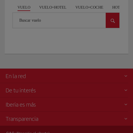
VUELO
VUELO+HOTEL
VUELO+COCHE
HOTEL
Buscar vuelo
En la red
De tu interés
Iberia es más
Transparencia