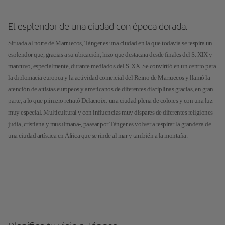
El esplendor de una ciudad con época dorada.
Situada al norte de Marruecos, Tánger es una ciudad en la que todavía se respira un
esplendor que, gracias a su ubicación, hizo que destacara desde finales del S. XIX y
mantuvo, especialmente, durante mediados del S. XX. Se convirtió en un centro para
la diplomacia europea y la actividad comercial del Reino de Marruecos y llamó la
atención de artistas europeos y americanos de diferentes disciplinas gracias, en gran
parte, a lo que primero retrató Delacroix: una ciudad plena de colores y con una luz
muy especial. Multicultural y con influencias muy dispares de diferentes religiones -
judía, cristiana y musulmana-, pasear por Tánger es volver a respirar la grandeza de
una ciudad artística en África que se rinde al mar y también a la montaña.