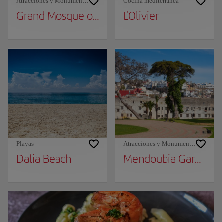
Atracciones y Monumentos
Cocina mediterránea
Grand Mosque of Tangier
L'Olivier
Playas
Atracciones y Monumentos
Dalia Beach
Mendoubia Gardens