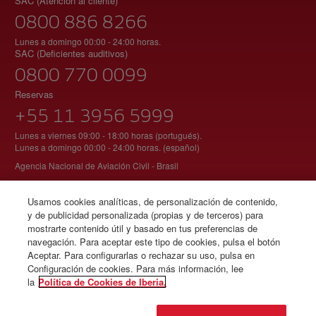
SAC (Atención al cliente)
0800 886 8266
Lunes a domingo 00:00 - 24:00 horas.
SAC (Deficientes auditivos)
0800 770 0099
Reservas
+55 11 3956 5999
Lunes a viernes 09:00 - 18:00 horas (portugués).
Lunes a domingo 00:00 - 24:00 horas. (español)
Agencia Nacional de Aviación Civil - Brasil
Usamos cookies analíticas, de personalización de contenido,
y de publicidad personalizada (propias y de terceros) para
© Iberia 2026
mostrarte contenido útil y basado en tus preferencias de
navegación. Para aceptar este tipo de cookies, pulsa el botón
Aceptar. Para configurarlas o rechazar su uso, pulsa en
Configuración de cookies. Para más información, lee
la
Política de Cookies de Iberia.