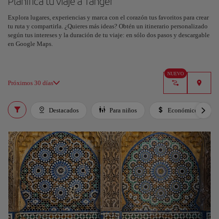
Planifica tu viaje a Tánger
Explora lugares, experiencias y marca con el corazón tus favoritos para crear
Planifica tu viaje con nuestra nueva herramienta con IA
tu ruta y compartirla. ¿Quieres más ideas? Obtén un itinerario personalizado
Genera un itinerario en segundos y crea una experiencia
según tus intereses y la duración de tu viaje: en sólo dos pasos y descargable
personalizada en la ciudad.
en Google Maps.
Entendido
NUEVO
Próximos 30 días
Destacados
Para niños
Económico