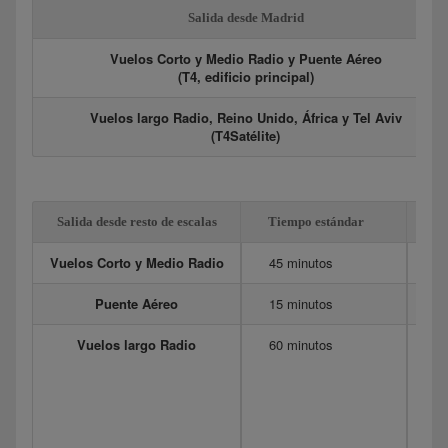
Salida desde Madrid
Vuelos Corto y Medio Radio y Puente Aéreo
(T4, edificio principal)
Vuelos largo Radio, Reino Unido, África y Tel Aviv
(T4Satélite)
Salida desde resto de escalas
Tiempo estándar
Ex
Vuelos Corto y Medio Radio
45 minutos
6
Puente Aéreo
15 minutos
20
Vuelos largo Radio
60 minutos
12
Me
90
75
Do
40