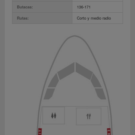
Butacas:
136-171
Rutas:
Corto y medio radio