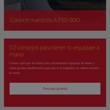
Conoce nuestros A350-900
10 consejos para tener tu equipaje a
mano
Conoce qué tipo de bultos son considerados equipaje de mano y
cómo puedes modificarlos para que te acompañen en cabina durante
el vuelo.
Descarga gratuita