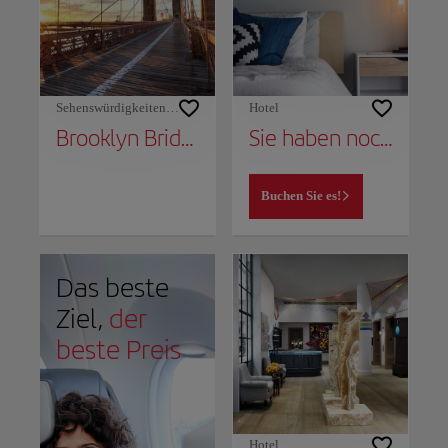
Sehenswürdigkeiten und Denkmäler
Hotel
Brooklyn Bridge
Sie haben noch keinen Ort, um noch zu bleiben?
Buchen Sie es!
Das beste
Ziel,
der
beste Preis
Hotel