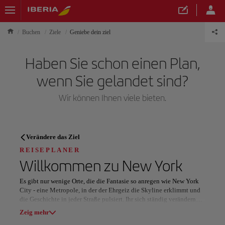
Buchen
Ziele
Geniebe dein ziel
Haben Sie schon einen Plan,
wenn Sie gelandet sind?
Wir können Ihnen viele bieten.
REISEPLANER
Verändere das Ziel
Entdecken Sie Ihr nächstes
REISEPLANER
Willkommen zu
New York
Reiseziel
Es gibt nur wenige Orte, die die Fantasie so anregen wie New York
City - eine Metropole, in der der Ehrgeiz die Skyline erklimmt und
die Geschichte in jeder Straße pulsiert. Ihr sich ständig verändernder
Rhythmus vereint Innovation, Kunst und Vielfalt und macht sie zu
Zeig mehr
einem lebendigen Sinnbild des modernen amerikanischen Geistes.