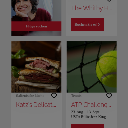
The Whitby Hotel
Buchen Sie es!
Flüge suchen
iIalienische küche
Tennis
Katz’s Delicatessen
ATP Challenger New York
23. Aug.
-
13. Sept.
USTA Billie Jean King National Tennis Center