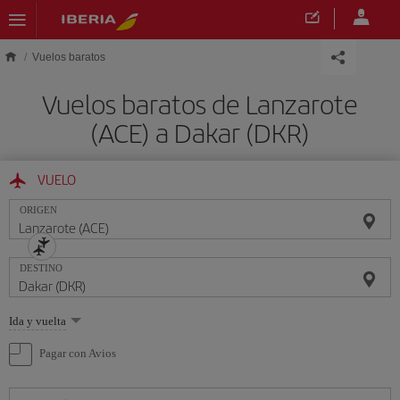
Saltar al contenido principal
Vuelos baratos
Vuelos baratos de Lanzarote
(ACE) a Dakar (DKR)
VUELO
ORIGEN
DESTINO
Seleccione
Ida y vuelta
una
opción
Pagar con Avios