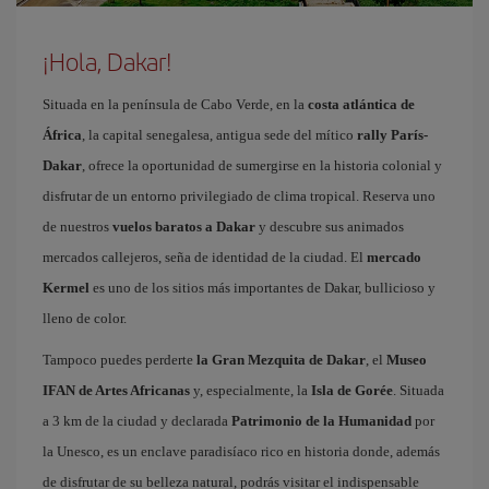
¡Hola, Dakar!
Situada en la península de Cabo Verde, en la
costa atlántica de
África
, la capital senegalesa, antigua sede del mítico
rally París-
Dakar
, ofrece la oportunidad de sumergirse en la historia colonial y
disfrutar de un entorno privilegiado de clima tropical. Reserva uno
de nuestros
vuelos baratos a Dakar
y descubre sus animados
mercados callejeros, seña de identidad de la ciudad. El
mercado
Kermel
es uno de los sitios más importantes de Dakar, bullicioso y
lleno de color.
Tampoco puedes perderte
la Gran Mezquita de Dakar
, el
Museo
IFAN de Artes Africanas
y, especialmente, la
Isla de Gorée
. Situada
a 3 km de la ciudad y declarada
Patrimonio de la Humanidad
por
la Unesco, es un enclave paradisíaco rico en historia donde, además
de disfrutar de su belleza natural, podrás visitar el indispensable