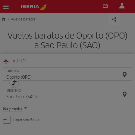
Saltar al contenido principal
Vuelos baratos
Vuelos baratos de Oporto (OPO)
a Sao Paulo (SAO)
VUELO
ORIGEN
DESTINO
Seleccione
Ida y vuelta
una
opción
Pagar con Avios