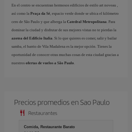
En el centro se encuentran hermosos edificios de estilo art noveau ,
así como la
Praça da Sé
, espacio verde donde se ubica el kilómetro
cero de São Paulo y que alberga la
Catedral Metropolitana
. Para
dominar la ciudad y disfrutar de sus mejores vistas no te pierdas la
azotea del Edificio Italia
. Si lo que quieres es comer, salir y bailar
samba, el barrio de Vila Madalena es la mejor opción. Tienes la
oportunidad de conocer otras muchas cosas de esta ciudad gracias a
nuestros
ofertas de vuelos a São Paulo
.
Precios promedios en Sao Paulo
Restaurantes
Comida, Restaurante Barato