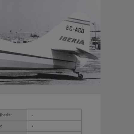
Iberia:
-
e:
-