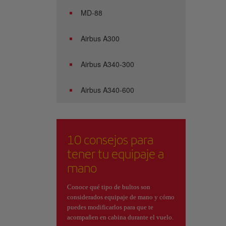
MD-88
Airbus A300
Airbus A340-300
Airbus A340-600
10 consejos para
tener tu equipaje a
mano
Conoce qué tipo de bultos son
considerados equipaje de mano y cómo
puedes modificarlos para que te
acompañen en cabina durante el vuelo.