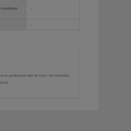
e motores:
-
-
años se produjeron más de cinco mil unidades,
 Wayne